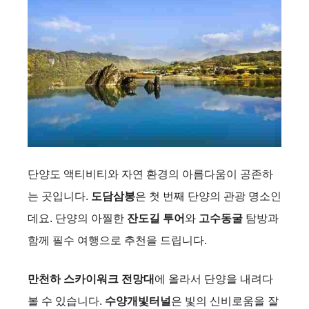
단양도 액티비티와 자연 환경의 아름다움이 공존하
는 곳입니다.
도담삼봉
은 첫 번째 단양의 관광 명소인
데요. 단양의 아찔한
잔도길 투어
와
고수동굴
탐방과
함께 필수 여행으로 추천을 드립니다.
만천하 스카이워크 전망대
에 올라서 단양을 내려다
볼 수 있습니다.
수양개빛터널
은 빛의 신비로움을 잘