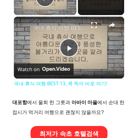
Play Video
×
국내 휴식 여행 BEST 13, 콕 찍어 바로 여기!
P
Watch on
l
국내 휴식 여행 BEST 13, 콕 찍어 바로 여기!
a
대포항
에서 물회 한 그릇과
아바이 마을
에서 순대 한
y
접시가 먹거리 여행으로 괜찮지 않을까요?
V
최저가 속초 호텔검색