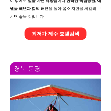
이 밖에도
절물 자연 휴양림
이나
한라산 국립공원, 애
월읍 해변과 함덕 해변
을 돌아 몸소 자연을 체감해 보
시면 좋을 것입니다.
최저가 제주 호텔검색
경북 문경