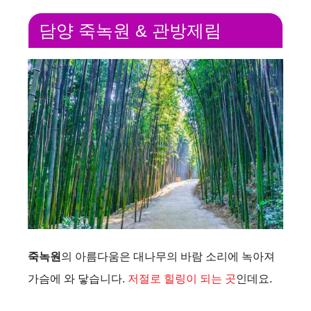
담양 죽녹원 & 관방제림
죽녹원
의 아름다움은 대나무의 바람 소리에 녹아져
가슴에 와 닿습니다.
저절로 힐링이 되는 곳
인데요.