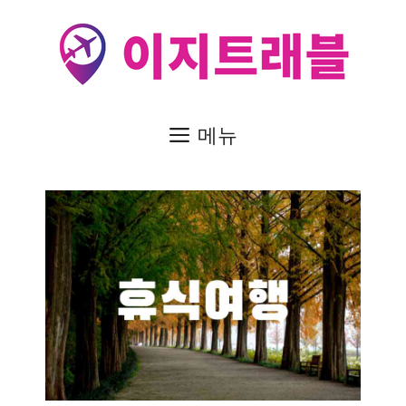
컨
텐
츠
로
건
메뉴
너
뛰
기