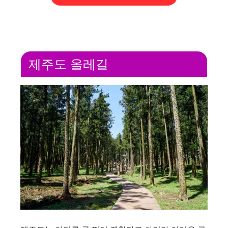
i
d
제주도 올레길
e
o