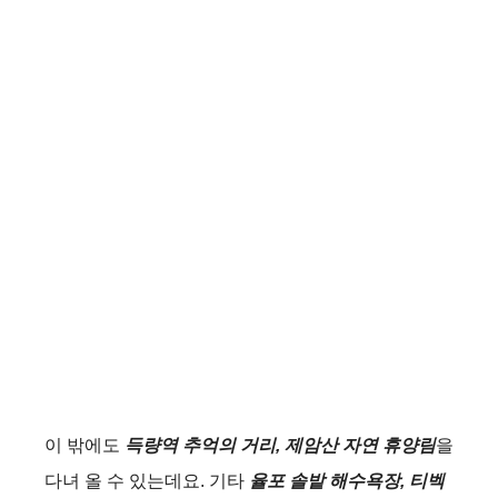
d
e
o
이 밖에도
득량역 추억의 거리, 제암산 자연 휴양림
을
다녀 올 수 있는데요. 기타
율포 솔밭 해수욕장, 티벡