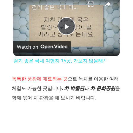
걷기 좋은 국내 여행지 15곳, 가보지 않을래?
P
Watch on
l
걷기 좋은 국내 여행지 15곳, 가보지 않을래?
a
독특한 풍광에 매료되는 곳
으로 녹차를 이용한 여러
y
체험도 가능한 곳입니다.
차 박물관
과
차 문화공원
을
함께 묶어 차 관광을 해 보시기 바랍니다.
V
i