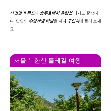
사인암의 폭포
나
충주호에서 유람선
타기도 좋습니
다. 단양의
수양개빛 터널
을 지나
구인사
에 들러 보세
요.
서울 북한산 둘레길 여행