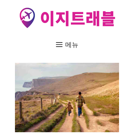
컨
텐
츠
로
건
메뉴
너
뛰
기