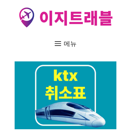
컨
텐
츠
로
건
메뉴
너
뛰
기