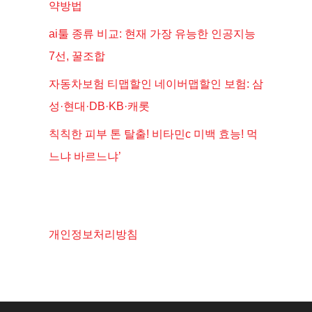
약방법
ai툴 종류 비교: 현재 가장 유능한 인공지능
7선, 꿀조합
자동차보험 티맵할인 네이버맵할인 보험: 삼
성·현대·DB·KB·캐롯
칙칙한 피부 톤 탈출! 비타민c 미백 효능! 먹
느냐 바르느냐’
개인정보처리방침