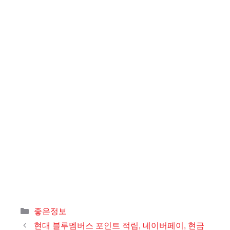
카
좋은정보
테
현대 블루멤버스 포인트 적립, 네이버페이, 현금