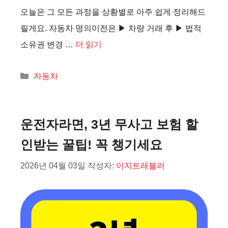
오늘은 그 모든 과정을 상황별로 아주 쉽게 정리해드
릴게요. 자동차 명의이전은 ▶ 차량 거래 후 ▶ 법적
소유권 변경 …
더 읽기
카
자동차
테
고
리
운전자라면, 3년 무사고 보험 할
인받는 꿀팁! 꼭 챙기세요
2026년 04월 03일
작성자:
이지트래블러