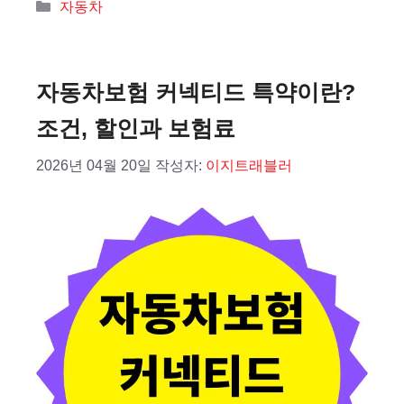
카
자동차
테
고
리
자동차보험 커넥티드 특약이란?
조건, 할인과 보험료
2026년 04월 20일
작성자:
이지트래블러