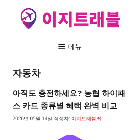
컨
텐
츠
로
건
메뉴
너
뛰
자동차
기
아직도 충전하세요? 농협 하이패
스 카드 종류별 혜택 완벽 비교
2026년 05월 14일
작성자:
이지트래블러