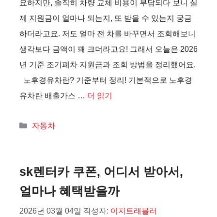
요하지만, 솔직히 차량 교체 비용이 부담되다 보니 실
제 지원금이 얼마나 되는지, 또 받을 수 있는지 궁금
하더라고요. 저도 얼마 전 차를 바꾸면서 조회해보니
생각보다 금액이 꽤 크더라고요! 그래서 오늘은 2026
년 기준 조기폐차 지원금과 조회 방법을 정리했어요.
노후경유차란? 기준부터 정리! 기본적으로 노후경
유차란 배출가스 …
더 읽기
카
자동차
테
고
리
sk렌터카 쿠폰, 어디서 받아서,
얼마나 혜택받을까
2026년 03월 04일
작성자:
이지트래블러