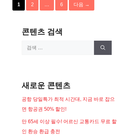
페
페
페
1
2
…
6
다음
→
이
이
이
지
지
지
콘텐츠 검색
검
색:
새로운 콘텐츠
공항 당일특가 최적 시간대, 지금 바로 잡으
면 항공권 50% 할인!
만 65세 이상 필수! 어르신 교통카드 무료 할
인 환승 환급 충전