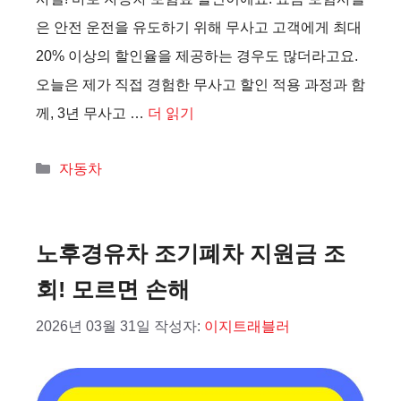
은 안전 운전을 유도하기 위해 무사고 고객에게 최대
20% 이상의 할인율을 제공하는 경우도 많더라고요.
오늘은 제가 직접 경험한 무사고 할인 적용 과정과 함
께, 3년 무사고 …
더 읽기
카
자동차
테
고
리
노후경유차 조기폐차 지원금 조
회! 모르면 손해
2026년 03월 31일
작성자:
이지트래블러