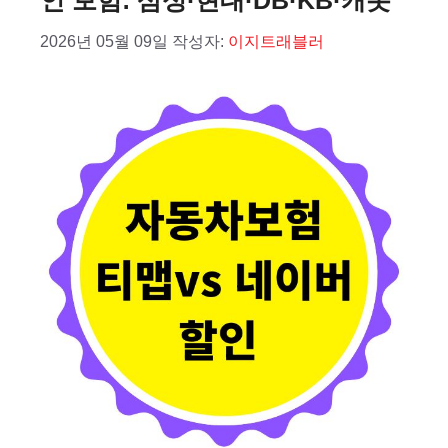
인 보험: 삼성·현대·DB·KB·캐롯
2026년 05월 09일
작성자:
이지트래블러