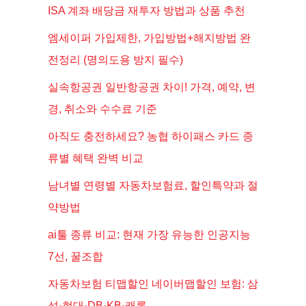
ISA 계좌 배당금 재투자 방법과 상품 추천
엠세이퍼 가입제한, 가입방법+해지방법 완
전정리 (명의도용 방지 필수)
실속항공권 일반항공권 차이! 가격, 예약, 변
경, 취소와 수수료 기준
아직도 충전하세요? 농협 하이패스 카드 종
류별 혜택 완벽 비교
남녀별 연령별 자동차보험료, 할인특약과 절
약방법
ai툴 종류 비교: 현재 가장 유능한 인공지능
7선, 꿀조합
자동차보험 티맵할인 네이버맵할인 보험: 삼
성·현대·DB·KB·캐롯