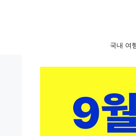
컨
텐
츠
로
건
국내 여
너
뛰
기