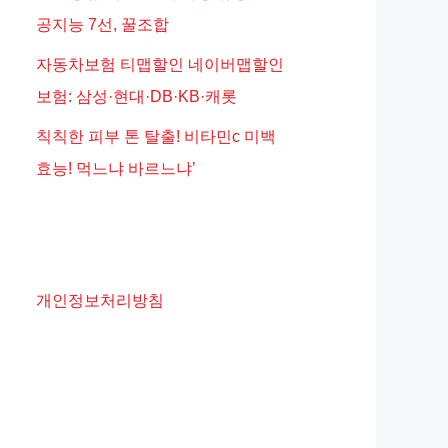
공지능 7선, 꿀조합
자동차보험 티맵할인 네이버맵할인
보험: 삼성·현대·DB·KB·캐롯
칙칙한 피부 톤 탈출! 비타민c 미백
효능! 먹느냐 바르느냐’
개인정보처리방침