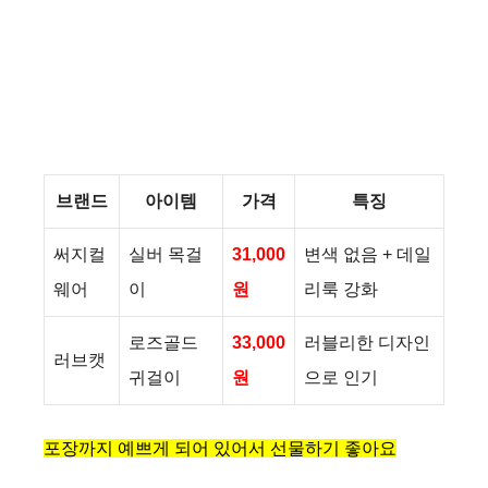
브랜드
아이템
가격
특징
써지컬
실버 목걸
31,000
변색 없음 + 데일
웨어
이
원
리룩 강화
로즈골드
33,000
러블리한 디자인
러브캣
귀걸이
원
으로 인기
포장까지 예쁘게 되어 있어서 선물하기 좋아요