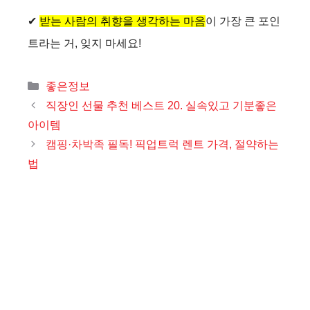
✔
받는 사람의 취향을 생각하는 마음
이 가장 큰 포인
트라는 거, 잊지 마세요!
카
좋은정보
테
직장인 선물 추천 베스트 20. 실속있고 기분좋은
고
아이템
리
캠핑·차박족 필독! 픽업트럭 렌트 가격, 절약하는
법