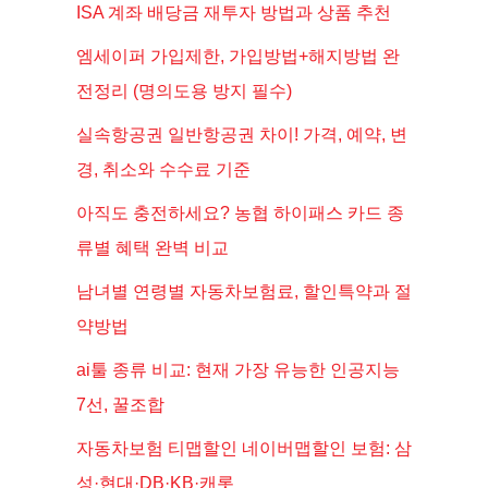
ISA 계좌 배당금 재투자 방법과 상품 추천
엠세이퍼 가입제한, 가입방법+해지방법 완
전정리 (명의도용 방지 필수)
실속항공권 일반항공권 차이! 가격, 예약, 변
경, 취소와 수수료 기준
아직도 충전하세요? 농협 하이패스 카드 종
류별 혜택 완벽 비교
남녀별 연령별 자동차보험료, 할인특약과 절
약방법
ai툴 종류 비교: 현재 가장 유능한 인공지능
7선, 꿀조합
자동차보험 티맵할인 네이버맵할인 보험: 삼
성·현대·DB·KB·캐롯