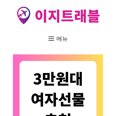
컨
텐
츠
로
건
메뉴
너
뛰
기