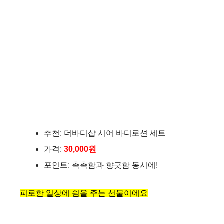
추천: 더바디샵 시어 바디로션 세트
가격:
30,000원
포인트: 촉촉함과 향긋함 동시에!
피로한 일상에 쉼을 주는 선물이에요