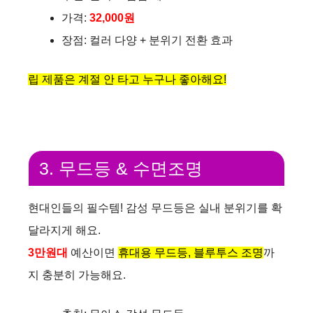
가격:
32,000원
V
장점: 컬러 다양 + 분위기 전환 효과
i
립 제품은 계절 안 타고 누구나 좋아해요!
d
e
3. 무드등 & 수면조명
o
현대인들의 필수템! 감성 무드등은 실내 분위기를 확
달라지게 해요.
3만원대
예산이면
휴대용 무드등, 블루투스 조명
까
지 충분히 가능해요.