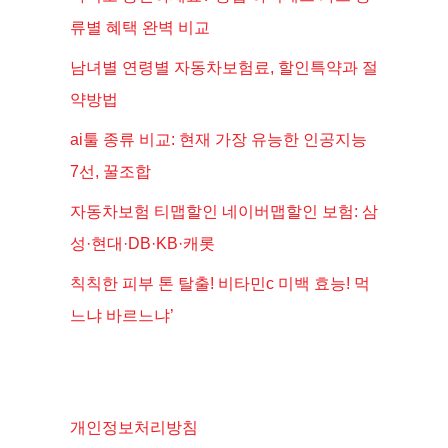
류별 혜택 완벽 비교
남녀별 연령별 자동차보험료, 할인특약과 절
약방법
ai툴 종류 비교: 현재 가장 유능한 인공지능
7선, 꿀조합
자동차보험 티맵할인 네이버맵할인 보험: 삼
성·현대·DB·KB·캐롯
칙칙한 피부 톤 탈출! 비타민c 미백 효능! 먹
느냐 바르느냐’
개인정보처리방침