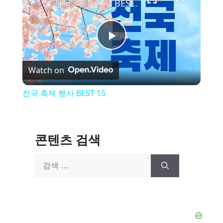
전국 축제 행사 BEST 15
P
Watch on
l
전국 축제 행사 BEST 15
a
y
콘텐츠 검색
검
V
색:
i