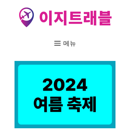
컨
텐
츠
로
건
메뉴
너
뛰
기