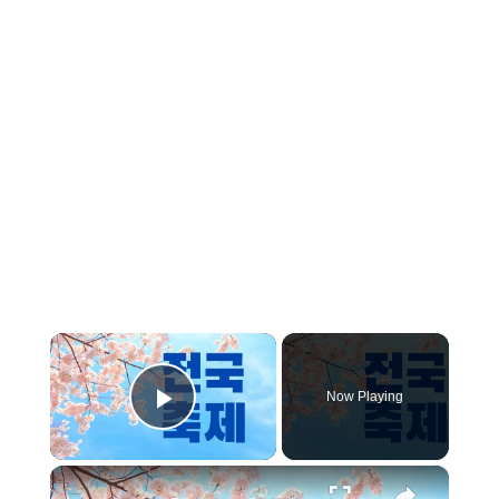
×
Now Playing
Play Video
×