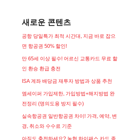
d
e
새로운 콘텐츠
공항 당일특가 최적 시간대, 지금 바로 잡으
o
면 항공권 50% 할인!
만 65세 이상 필수! 어르신 교통카드 무료 할
인 환승 환급 충전
ISA 계좌 배당금 재투자 방법과 상품 추천
엠세이퍼 가입제한, 가입방법+해지방법 완
전정리 (명의도용 방지 필수)
실속항공권 일반항공권 차이! 가격, 예약, 변
경, 취소와 수수료 기준
아직도 충전하세요? 농협 하이패스 카드 종