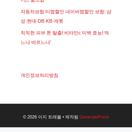
자동차보험 티맵할인 네이버맵할인 보험: 삼
성·현대·DB·KB·캐롯
칙칙한 피부 톤 탈출! 비타민c 미백 효능! 먹
느냐 바르느냐’
개인정보처리방침
© 2026 이지 트래블
• 제작됨
GeneratePress