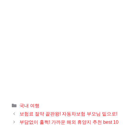
카
국내 여행
테
보험료 절약 끝판왕! 자동차보험 부모님 밑으로!
고
부담없이 훌쩍! 가까운 해외 휴양지 추천 best 10
리