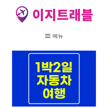
컨
텐
츠
로
건
메뉴
너
뛰
기