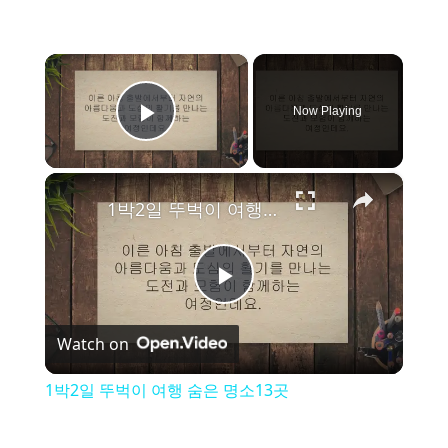
×
Now Playing
Play Video
×
1박2일 뚜벅이 여행 숨은 명소13곳
P
Watch on
l
1박2일 뚜벅이 여행 숨은 명소13곳
a