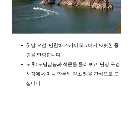
첫날 오전: 만천하 스카이워크에서 짜릿한 풍
경을 만끽합니디.
오후: 도담삼봉과 석문을 둘러보고, 단양 구경
시장에서 마늘 만두와 약초 빵을 간식으로 드
십니디.