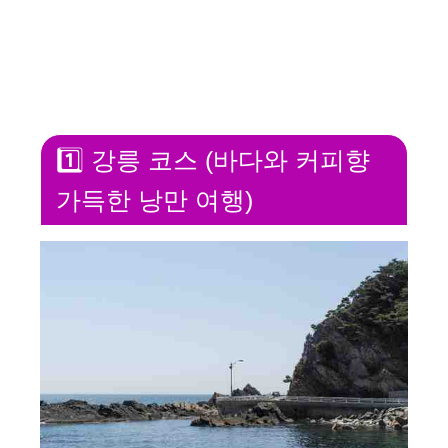
1️⃣ 강릉 코스 (바다와 커피향
가득한 낭만 여행)