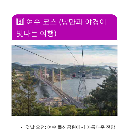
y
3️⃣ 여수 코스 (낭만과 야경이
V
빛나는 여행)
i
d
e
o
첫날 오전: 여수 돌산공원에서 아름다운 전망