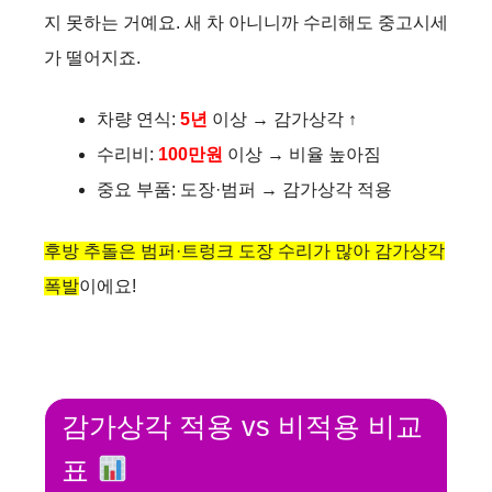
지 못하는 거예요. 새 차 아니니까 수리해도 중고시세
가 떨어지죠.
차량 연식:
5년
이상 → 감가상각 ↑
수리비:
100만원
이상 → 비율 높아짐
중요 부품: 도장·범퍼 → 감가상각 적용
후방 추돌은 범퍼·트렁크 도장 수리가 많아 감가상각
폭발
이에요!
감가상각 적용 vs 비적용 비교
표