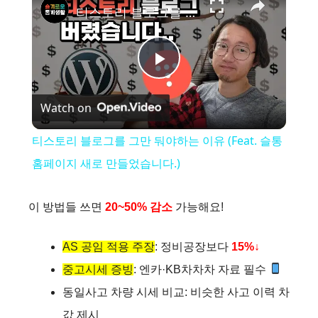
티스토리 블로그를 그만 둬야하는 이유 (Feat. 슬통 홈페이지 새로 만들었습니다.)
P
Watch on
l
티스토리 블로그를 그만 둬야하는 이유 (Feat. 슬통
a
홈페이지 새로 만들었습니다.)
y
이 방법들 쓰면
20~50% 감소
가능해요!
V
AS 공임 적용 주장
: 정비공장보다
15%↓
중고시세 증빙
: 엔카·KB차차차 자료 필수
i
동일사고 차량 시세 비교: 비슷한 사고 이력 차
값 제시