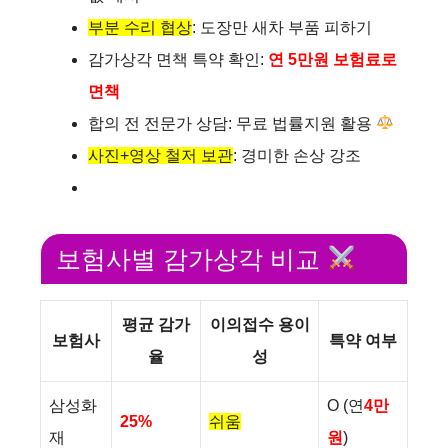
d
부분 수리 협상
: 도장만 새차 부품 피하기
감가상각 면책 특약 확인:
연
5만원
보험료로
e
면책
합의 전 전문가 상담: 무료 법률지원 활용
o
사진+영상 철저 보관
: 경미한 손상 강조
보험사별 감가상각 비교
평균 감가
이의접수 용이
보험사
특약 여부
율
성
삼성화
O (연
4만
25%
쉬움
재
원
)