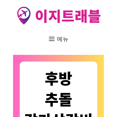
컨
텐
츠
로
건
메뉴
너
뛰
기