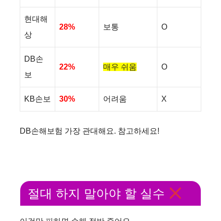
현대해
28%
보통
O
상
DB손
22%
매우 쉬움
O
보
KB손보
30%
어려움
X
DB손해보험 가장 관대해요. 참고하세요!
절대 하지 말아야 할 실수