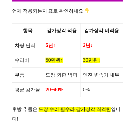
언제 적용되는지 표로 확인하세요
항목
감가상각 적용
감가상각 비적용
차량 연식
5년↑
3년↓
수리비
50만원↑
30만원↓
부품
도장·외판·범퍼
엔진·변속기 내부
평균 감가율
20~40%
0%
후방 추돌은
도장 수리 필수라 감가상각 직격탄
입니
다!