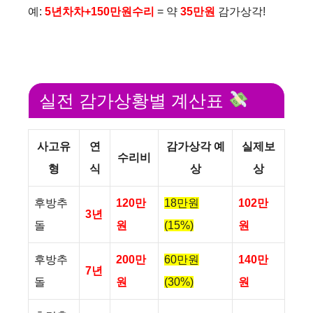
예:
5년차차+150만원수리
= 약
35만원
감가상각!
실전 감가상황별 계산표
사고유
연
감가상각 예
실제보
수리비
형
식
상
상
후방추
120만
18만원
102만
3년
돌
원
(15%)
원
후방추
200만
60만원
140만
7년
돌
원
(30%)
원