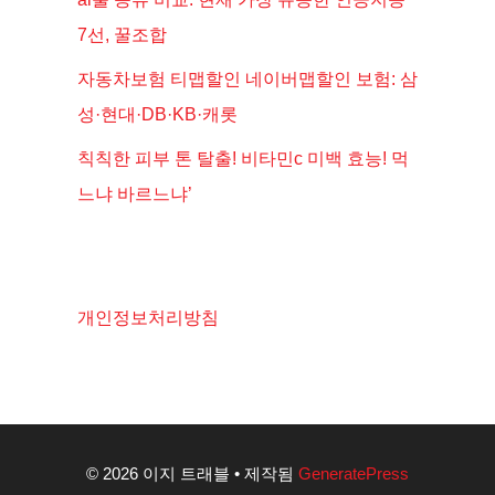
7선, 꿀조합
자동차보험 티맵할인 네이버맵할인 보험: 삼
성·현대·DB·KB·캐롯
칙칙한 피부 톤 탈출! 비타민c 미백 효능! 먹
느냐 바르느냐’
개인정보처리방침
© 2026 이지 트래블
• 제작됨
GeneratePress