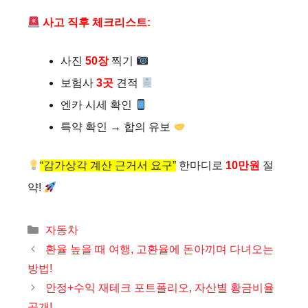
사고 직후 체크리스트:
사진
50장
찍기
보험사
3곳
견적
엔카 시세 확인
특약 확인 → 합의 유보
“감가상각 계산 근거서 요구”
한마디로
10만원
절
약!
카
자동차
테
환율 높을 때 여행, 고환율에 돈아끼며 다녀오는
고
방법!
리
안정+수익 재테크 포트폴리오, 자산별 황금비율
공개!