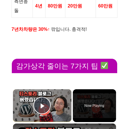
측면충
4년
80만원
20만원
60만원
돌
7년차차량은 30%↑
깎입니다. 충격적!
감가상각 줄이는 7가지 팁
×
Now Playing
Play Video
×