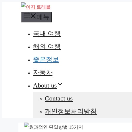
컨
메뉴
텐
츠
국내 여행
로
건
해외 여행
너
좋은정보
뛰
자동차
기
About us
Contact us
개인정보처리방침