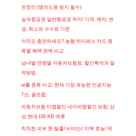
전정리 (명의도용 방지 필수)
실속항공권 일반항공권 차이! 가격, 예약, 변
경, 취소와 수수료 기준
아직도 충전하세요? 농협 하이패스 카드 종
류별 혜택 완벽 비교
남녀별 연령별 자동차보험료, 할인특약과 절
약방법
ai툴 종류 비교: 현재 가장 유능한 인공지능
7선, 꿀조합
자동차보험 티맵할인 네이버맵할인 보험: 삼
성·현대·DB·KB·캐롯
칙칙한 피부 톤 탈출! 비타민c 미백 효능! 먹