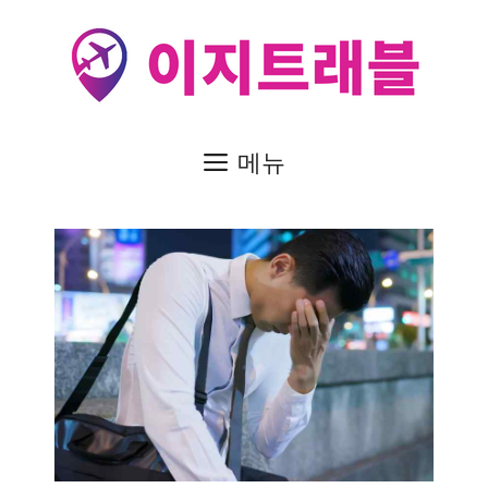
컨
텐
츠
로
건
메뉴
너
뛰
기