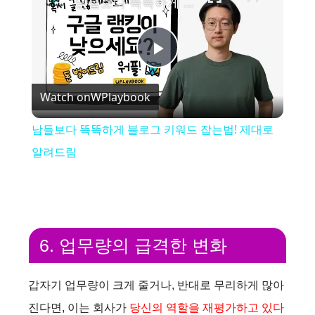
남들보다 똑똑하게 블로그 키워드 잡는법! 제대로 알려드림
P
Watch on
WPlaybook
l
남들보다 똑똑하게 블로그 키워드 잡는법! 제대로
a
알려드림
y
V
6. 업무량의 급격한 변화
i
갑자기 업무량이 크게 줄거나, 반대로 무리하게 많아
진다면, 이는 회사가
당신의 역할을 재평가하고 있다