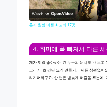
l
Watch on
a
혼자 힐링 여행 최고의 17곳
y
V
4. 취미에 푹 빠져서 다른 
i
제가 제일 좋아하는 건 누구의 눈치도 안 보고
그리기, 초 간단 요리 만들기… 뭐든 상관없어요
d
라지더라구요. 한 번은 밤늦게 퍼즐을 푸는데,
e
o