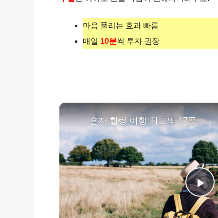
마음 풀리는 효과 빠름
매일
10분
씩 투자 권장
혼자 힐링 여행 최고의 17곳
P