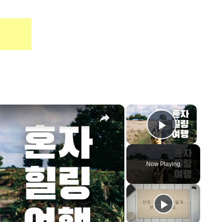
×
×
Play Vid
Now Playing