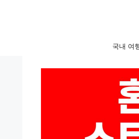
컨
텐
츠
로
건
국내 여
너
뛰
기