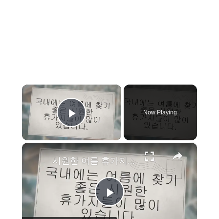
×
Now Playing
Play Video
×
시원한 여름 휴가지 best20: 바다, 계곡, 동굴, 액티비티
P