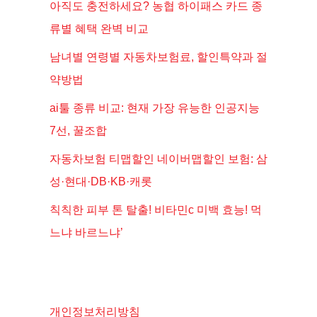
아직도 충전하세요? 농협 하이패스 카드 종
류별 혜택 완벽 비교
남녀별 연령별 자동차보험료, 할인특약과 절
약방법
ai툴 종류 비교: 현재 가장 유능한 인공지능
7선, 꿀조합
자동차보험 티맵할인 네이버맵할인 보험: 삼
성·현대·DB·KB·캐롯
칙칙한 피부 톤 탈출! 비타민c 미백 효능! 먹
느냐 바르느냐’
개인정보처리방침