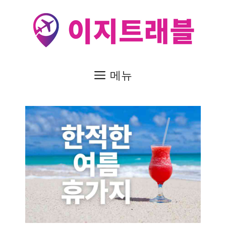
컨
텐
츠
로
건
메뉴
너
뛰
기