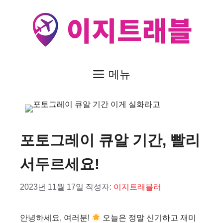
컨
텐
츠
로
건
메뉴
너
뛰
기
포토그레이 큐알 기간, 빨리
서두르세요!
2023년 11월 17일
작성자:
이지트래블러
안녕하세요, 여러분!
오늘은 정말 신기하고 재미