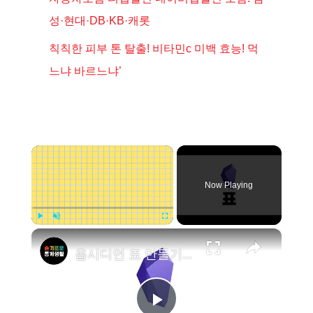
성·현대·DB·KB·캐롯
칙칙한 피부 톤 탈출! 비타민c 미백 효능! 먹
느냐 바르느냐’
×
Now Playing
×
Play
Unmute
Fullscreen
옵시디언 표 만들기 플러그인 - Advanced Tables