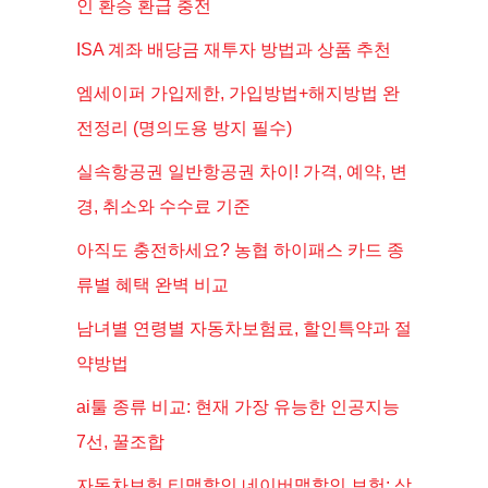
인 환승 환급 충전
ISA 계좌 배당금 재투자 방법과 상품 추천
엠세이퍼 가입제한, 가입방법+해지방법 완
전정리 (명의도용 방지 필수)
실속항공권 일반항공권 차이! 가격, 예약, 변
경, 취소와 수수료 기준
아직도 충전하세요? 농협 하이패스 카드 종
류별 혜택 완벽 비교
남녀별 연령별 자동차보험료, 할인특약과 절
약방법
ai툴 종류 비교: 현재 가장 유능한 인공지능
7선, 꿀조합
자동차보험 티맵할인 네이버맵할인 보험: 삼