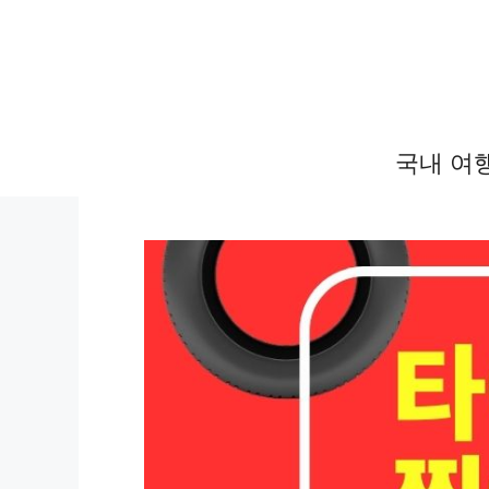
컨
텐
츠
로
건
국내 여
너
뛰
기