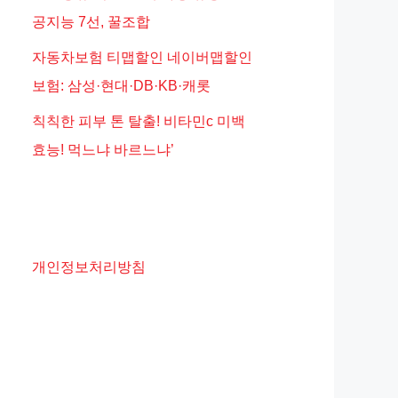
공지능 7선, 꿀조합
자동차보험 티맵할인 네이버맵할인
보험: 삼성·현대·DB·KB·캐롯
칙칙한 피부 톤 탈출! 비타민c 미백
효능! 먹느냐 바르느냐’
개인정보처리방침