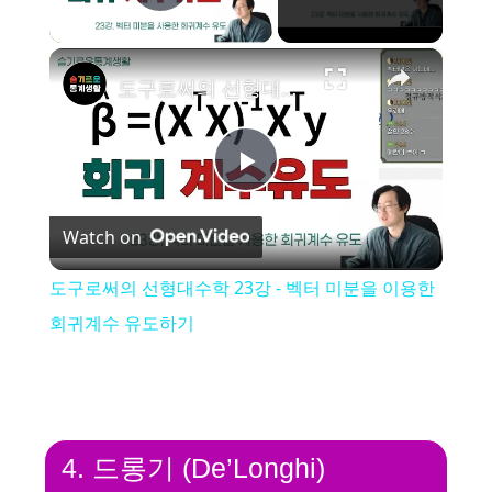
Play Video
×
도구로써의 선형대수학 23강 - 벡터 미분을 이용한 회귀계수 유도하기
P
Watch on
l
도구로써의 선형대수학 23강 - 벡터 미분을 이용한
a
회귀계수 유도하기
y
V
4. 드롱기 (De’Longhi)