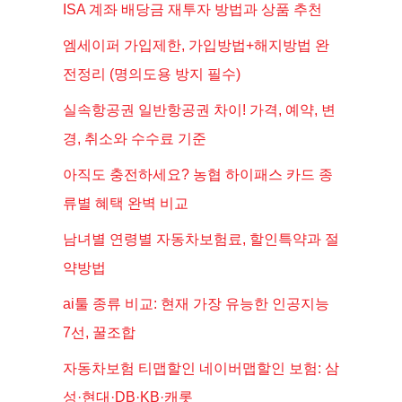
ISA 계좌 배당금 재투자 방법과 상품 추천
엠세이퍼 가입제한, 가입방법+해지방법 완
전정리 (명의도용 방지 필수)
실속항공권 일반항공권 차이! 가격, 예약, 변
경, 취소와 수수료 기준
아직도 충전하세요? 농협 하이패스 카드 종
류별 혜택 완벽 비교
남녀별 연령별 자동차보험료, 할인특약과 절
약방법
ai툴 종류 비교: 현재 가장 유능한 인공지능
7선, 꿀조합
자동차보험 티맵할인 네이버맵할인 보험: 삼
성·현대·DB·KB·캐롯