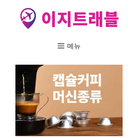
컨
텐
츠
로
건
메뉴
너
뛰
기