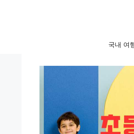
컨
텐
츠
로
건
국내 여
너
뛰
기