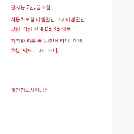
공지능 7선, 꿀조합
자동차보험 티맵할인 네이버맵할인
보험: 삼성·현대·DB·KB·캐롯
칙칙한 피부 톤 탈출! 비타민c 미백
효능! 먹느냐 바르느냐’
개인정보처리방침