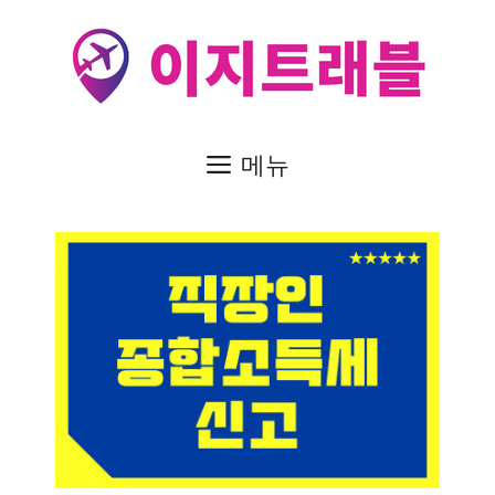
컨
텐
츠
로
건
메뉴
너
뛰
기