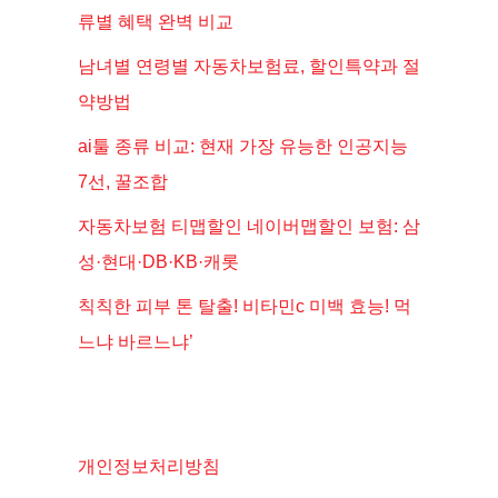
류별 혜택 완벽 비교
남녀별 연령별 자동차보험료, 할인특약과 절
약방법
ai툴 종류 비교: 현재 가장 유능한 인공지능
7선, 꿀조합
자동차보험 티맵할인 네이버맵할인 보험: 삼
성·현대·DB·KB·캐롯
칙칙한 피부 톤 탈출! 비타민c 미백 효능! 먹
느냐 바르느냐’
개인정보처리방침