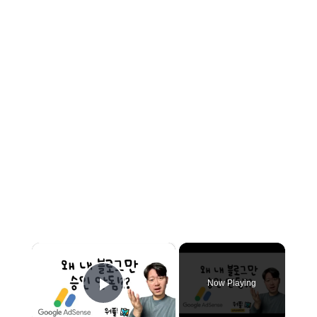
×
Now Playing
Play Video