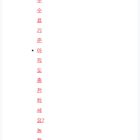
수
수
료
기
준
아
직
도
충
전
하
세
요?
농