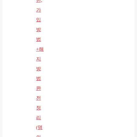
한,
가
입
방
법
+해
지
방
법
완
전
정
리
(명