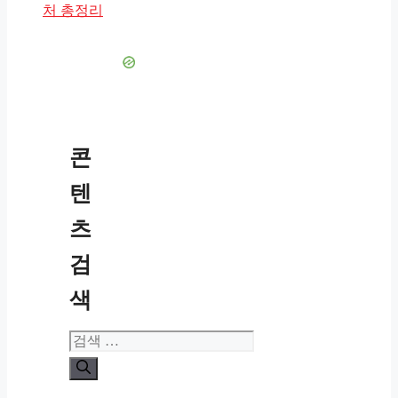
처 총정리
콘
텐
츠
검
색
검
색: