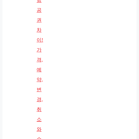
항
공
권
차
이!
가
격,
예
약,
변
경,
취
소
와