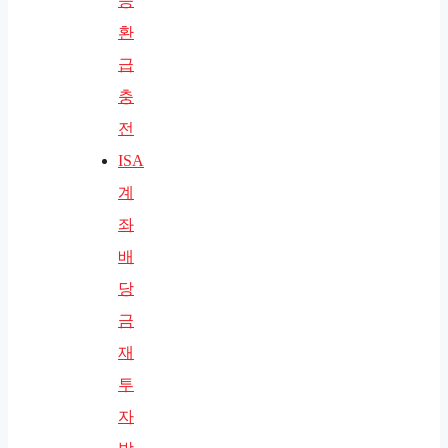
승
환
급
충
전
ISA
계
좌
배
당
금
재
투
자