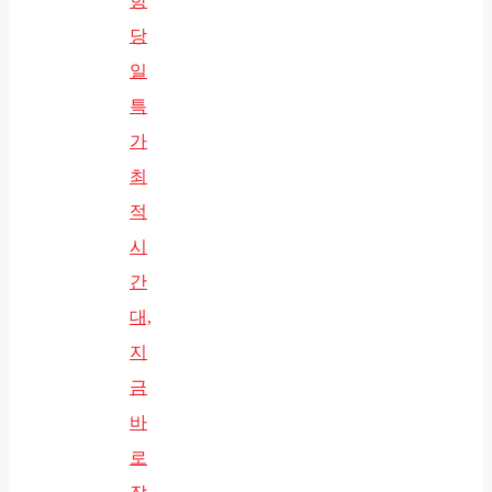
항
당
일
특
가
최
적
시
간
대,
지
금
바
로