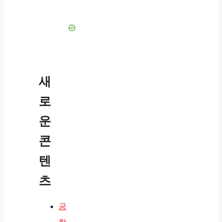
새
로
운
콘
텐
츠
공