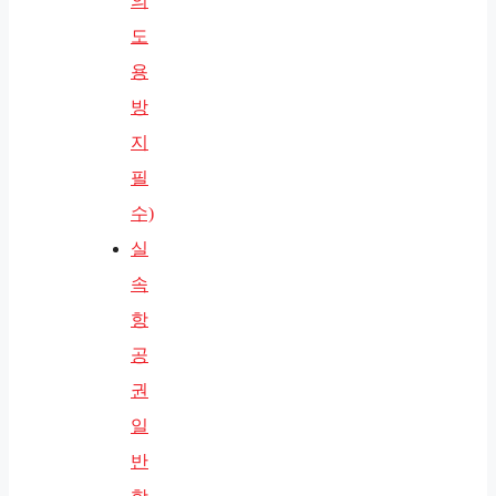
의
도
용
방
지
필
수)
실
속
항
공
권
일
반