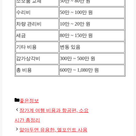
소모품 교체
50만 ~ 80만 원
수리비
50만 ~ 100만 원
차량 관리비
10만 ~ 20만 원
세금
80만 ~ 150만 원
기타 비용
변동 있음
감가상각비
300만 ~ 500만 원
총 비용
600만 ~ 1,080만 원
카
좋은정보
테
장가계 여행 비용과 항공편, 소요
고
시간 총정리
리
알아두면 유용한, 엘포인트 사용