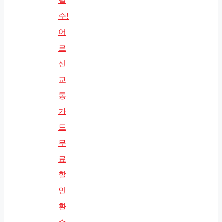
필
수!
어
르
신
교
통
카
드
무
료
할
인
환