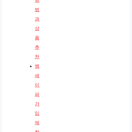
방
법
과
상
품
추
천
엠
세
이
퍼
가
입
제