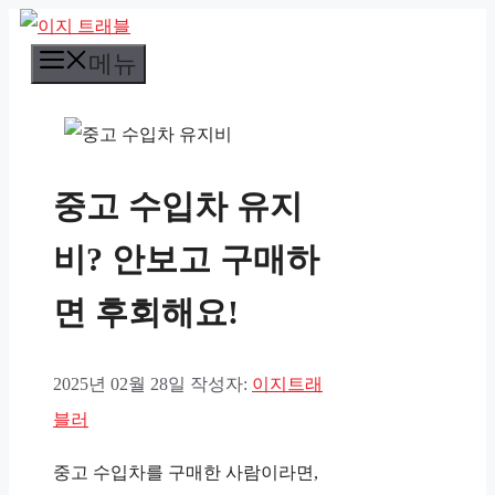
컨
메뉴
텐
츠
로
건
중고 수입차 유지
너
뛰
비? 안보고 구매하
기
면 후회해요!
2025년 02월 28일
작성자:
이지트래
블러
중고 수입차를 구매한 사람이라면,