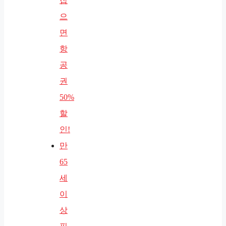
잡
으
면
항
공
권
50%
할
인!
만
65
세
이
상