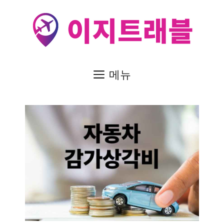
컨
텐
츠
로
건
메뉴
너
뛰
기