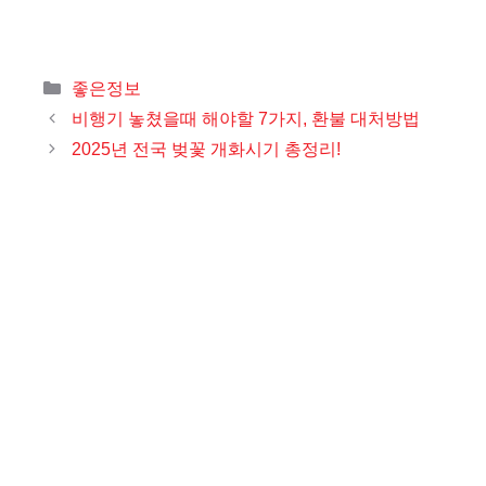
카
좋은정보
테
비행기 놓쳤을때 해야할 7가지, 환불 대처방법
고
2025년 전국 벚꽃 개화시기 총정리!
리