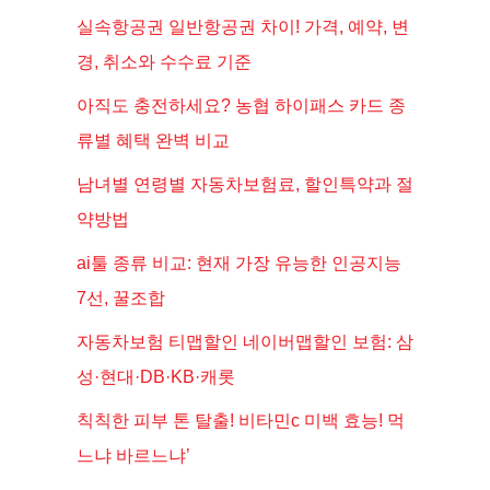
실속항공권 일반항공권 차이! 가격, 예약, 변
경, 취소와 수수료 기준
아직도 충전하세요? 농협 하이패스 카드 종
류별 혜택 완벽 비교
남녀별 연령별 자동차보험료, 할인특약과 절
약방법
ai툴 종류 비교: 현재 가장 유능한 인공지능
7선, 꿀조합
자동차보험 티맵할인 네이버맵할인 보험: 삼
성·현대·DB·KB·캐롯
칙칙한 피부 톤 탈출! 비타민c 미백 효능! 먹
느냐 바르느냐’