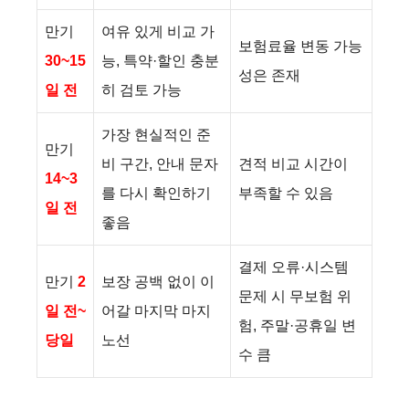
만기
여유 있게 비교 가
보험료율 변동 가능
30~15
능, 특약·할인 충분
성은 존재
일 전
히 검토 가능
가장 현실적인 준
만기
비 구간, 안내 문자
견적 비교 시간이
14~3
를 다시 확인하기
부족할 수 있음
일 전
좋음
결제 오류·시스템
만기
2
보장 공백 없이 이
문제 시 무보험 위
일 전~
어갈 마지막 마지
험, 주말·공휴일 변
당일
노선
수 큼