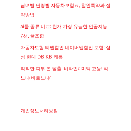
남녀별 연령별 자동차보험료, 할인특약과 절
약방법
ai툴 종류 비교: 현재 가장 유능한 인공지능
7선, 꿀조합
자동차보험 티맵할인 네이버맵할인 보험: 삼
성·현대·DB·KB·캐롯
칙칙한 피부 톤 탈출! 비타민c 미백 효능! 먹
느냐 바르느냐’
개인정보처리방침