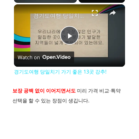
×
경기도여행 당일치기 가기 좋은 13곳 강추!
P
Watch on
l
경기도여행 당일치기 가기 좋은 13곳 강추!
a
보장 공백 없이 이어지면서도
미리 가격 비교·특약
y
선택을 할 수 있는 장점이 생깁니다.
V
i