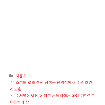
카
자동차
테
스피또 로또 복권 당첨금 편의점에서 수령 조건
고
과 교환
리
수서역에서 KTX 타고 서울역에서 SRT 탄다? 교
차운행과 할