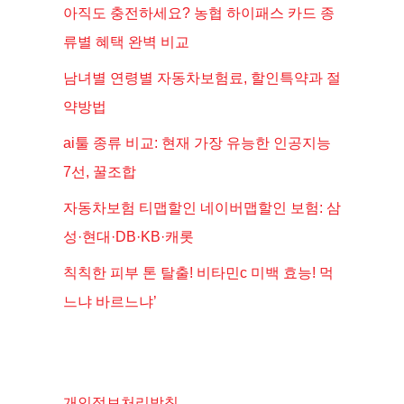
아직도 충전하세요? 농협 하이패스 카드 종
류별 혜택 완벽 비교
남녀별 연령별 자동차보험료, 할인특약과 절
약방법
ai툴 종류 비교: 현재 가장 유능한 인공지능
7선, 꿀조합
자동차보험 티맵할인 네이버맵할인 보험: 삼
성·현대·DB·KB·캐롯
칙칙한 피부 톤 탈출! 비타민c 미백 효능! 먹
느냐 바르느냐’
개인정보처리방침