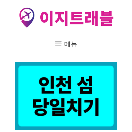
컨
텐
츠
로
건
메뉴
너
뛰
기