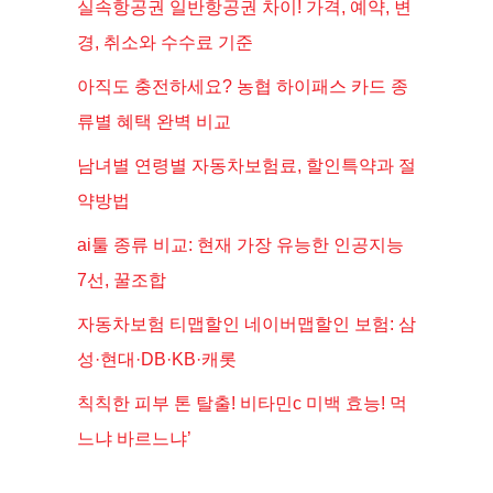
실속항공권 일반항공권 차이! 가격, 예약, 변
경, 취소와 수수료 기준
아직도 충전하세요? 농협 하이패스 카드 종
류별 혜택 완벽 비교
남녀별 연령별 자동차보험료, 할인특약과 절
약방법
ai툴 종류 비교: 현재 가장 유능한 인공지능
7선, 꿀조합
자동차보험 티맵할인 네이버맵할인 보험: 삼
성·현대·DB·KB·캐롯
칙칙한 피부 톤 탈출! 비타민c 미백 효능! 먹
느냐 바르느냐’