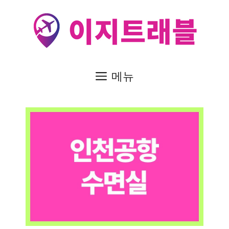
컨
텐
츠
로
건
메뉴
너
뛰
기