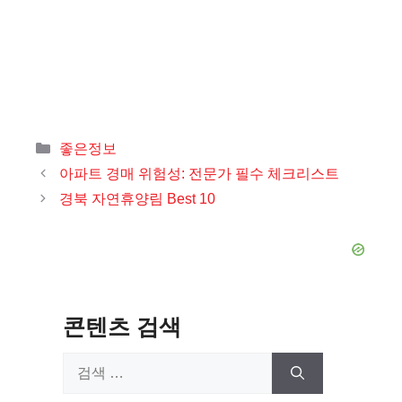
카
좋은정보
테
아파트 경매 위험성: 전문가 필수 체크리스트
고
경북 자연휴양림 Best 10
리
콘텐츠 검색
검
색: