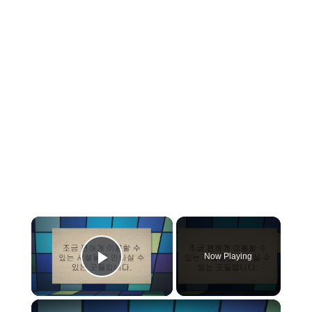
×
Now Playing
Play Video
×