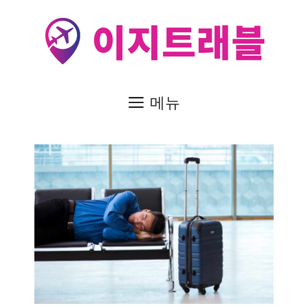
컨
텐
츠
로
건
메뉴
너
뛰
기