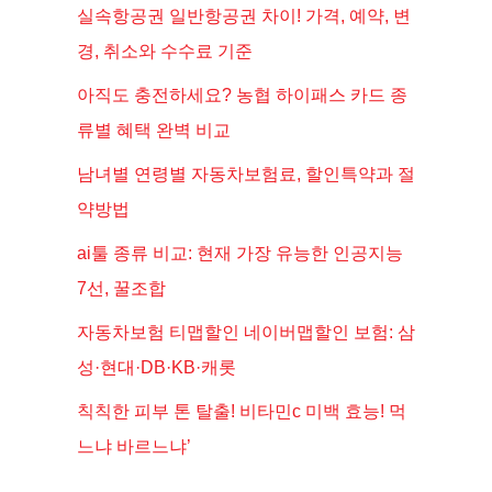
실속항공권 일반항공권 차이! 가격, 예약, 변
경, 취소와 수수료 기준
아직도 충전하세요? 농협 하이패스 카드 종
류별 혜택 완벽 비교
남녀별 연령별 자동차보험료, 할인특약과 절
약방법
ai툴 종류 비교: 현재 가장 유능한 인공지능
7선, 꿀조합
자동차보험 티맵할인 네이버맵할인 보험: 삼
성·현대·DB·KB·캐롯
칙칙한 피부 톤 탈출! 비타민c 미백 효능! 먹
느냐 바르느냐’