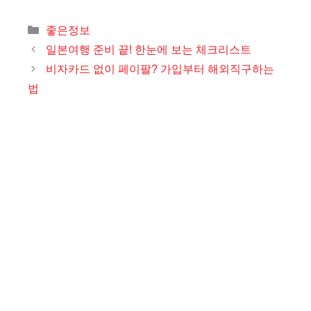
카
좋은정보
테
일본여행 준비 끝! 한눈에 보는 체크리스트
고
비자카드 없이 페이팔? 가입부터 해외직구하는
리
법