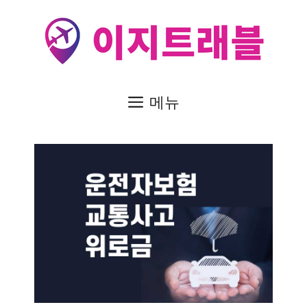
컨
텐
츠
로
건
메뉴
너
뛰
기