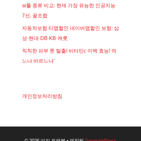
ai툴 종류 비교: 현재 가장 유능한 인공지능
7선, 꿀조합
자동차보험 티맵할인 네이버맵할인 보험: 삼
성·현대·DB·KB·캐롯
칙칙한 피부 톤 탈출! 비타민c 미백 효능! 먹
느냐 바르느냐’
개인정보처리방침
© 2026 이지 트래블
• 제작됨
GeneratePress