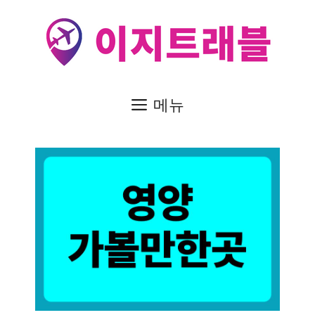
컨
텐
츠
로
건
메뉴
너
뛰
기