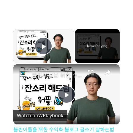
×
Now Playing
Play Video
×
블린이들을 위한 수익화 블로그 글쓰기 잘하는법 [구독자 실제 글 피드백]
P
Watch on
WPlaybook
l
블린이들을 위한 수익화 블로그 글쓰기 잘하는법