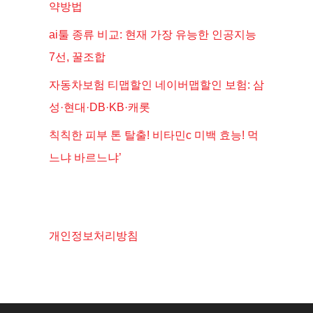
약방법
ai툴 종류 비교: 현재 가장 유능한 인공지능
7선, 꿀조합
자동차보험 티맵할인 네이버맵할인 보험: 삼
성·현대·DB·KB·캐롯
칙칙한 피부 톤 탈출! 비타민c 미백 효능! 먹
느냐 바르느냐’
개인정보처리방침