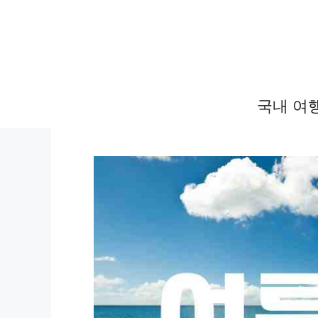
컨
텐
츠
로
건
국내 여
너
뛰
기