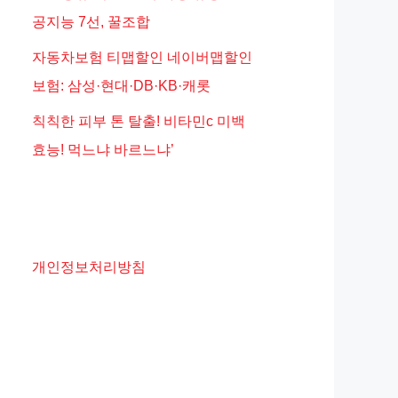
공지능 7선, 꿀조합
자동차보험 티맵할인 네이버맵할인
보험: 삼성·현대·DB·KB·캐롯
칙칙한 피부 톤 탈출! 비타민c 미백
효능! 먹느냐 바르느냐’
개인정보처리방침