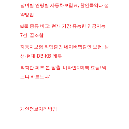
남녀별 연령별 자동차보험료, 할인특약과 절
약방법
ai툴 종류 비교: 현재 가장 유능한 인공지능
7선, 꿀조합
자동차보험 티맵할인 네이버맵할인 보험: 삼
성·현대·DB·KB·캐롯
칙칙한 피부 톤 탈출! 비타민c 미백 효능! 먹
느냐 바르느냐’
개인정보처리방침