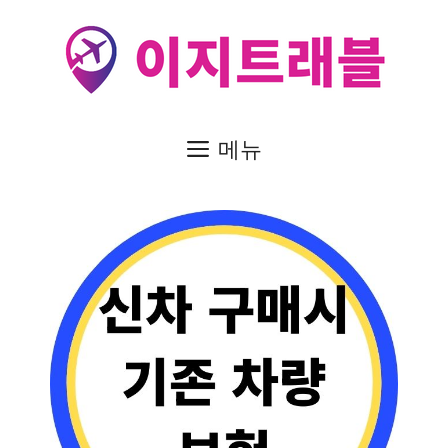
컨
텐
츠
로
건
메뉴
너
뛰
기