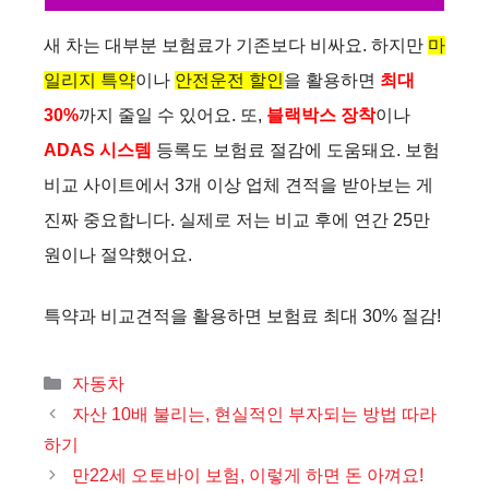
새 차는 대부분 보험료가 기존보다 비싸요. 하지만
마
일리지 특약
이나
안전운전 할인
을 활용하면
최대
30%
까지 줄일 수 있어요. 또,
블랙박스 장착
이나
ADAS 시스템
등록도 보험료 절감에 도움돼요. 보험
비교 사이트에서 3개 이상 업체 견적을 받아보는 게
진짜 중요합니다. 실제로 저는 비교 후에 연간 25만
원이나 절약했어요.
특약과 비교견적을 활용하면 보험료 최대 30% 절감!
카
자동차
테
자산 10배 불리는, 현실적인 부자되는 방법 따라
고
하기
리
만22세 오토바이 보험, 이렇게 하면 돈 아껴요!