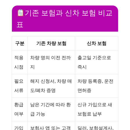
기존 보험과 신차 보험 비교
표
구분
기존 차량 보험
신차 보험
적용
차량 명의 이전 전까
출고일 기준으로
시점
지
즉시
필요
해지 신청서, 차량 매
차량 등록증, 운전
서류
도/폐차 증명
면허증
환급
남은 기간에 따라 환
신규 가입으로 새
여부
급 가능
보험료 납부
가입
보험사 앱 또는 고객
딜러, 보험설계사,