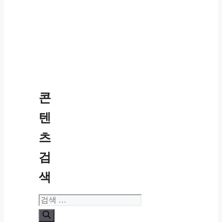
콘
텐
츠
검
색
검
색: