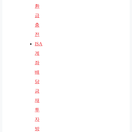
환
급
충
전
ISA
계
좌
배
당
금
재
투
자
방