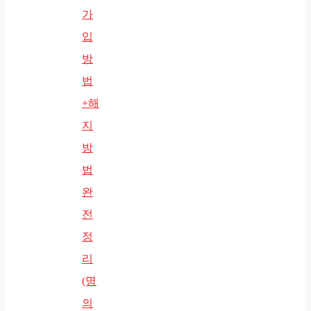
가
입
방
법
+해
지
방
법
완
전
정
리
(명
의