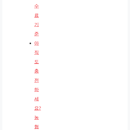
수
료
기
준
아
직
도
충
전
하
세
요?
농
협