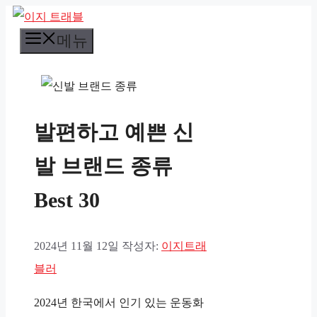
컨
메뉴
텐
츠
로
건
발편하고 예쁜 신
너
뛰
발 브랜드 종류
기
Best 30
2024년 11월 12일
작성자:
이지트래
블러
2024년 한국에서 인기 있는 운동화