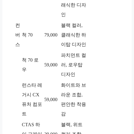
래식한 디자
인
컨
블랙 컬러,
버
척 70
79,000
클래식한 하
스
이탑 디자인
파치먼트 컬
척 70 로
59,000
러, 로우탑
우
디자인
런스타 레
화이트와 브
거시 CX
라운 조합,
59,000
퓨처 컴포
편안한 착용
트
감
CTAS 하
블랙, 위트