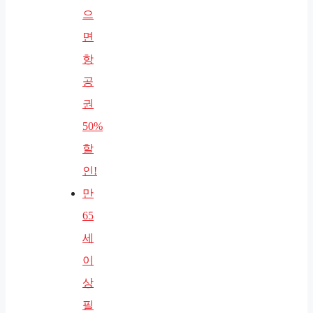
으
면
항
공
권
50%
할
인!
만
65
세
이
상
필