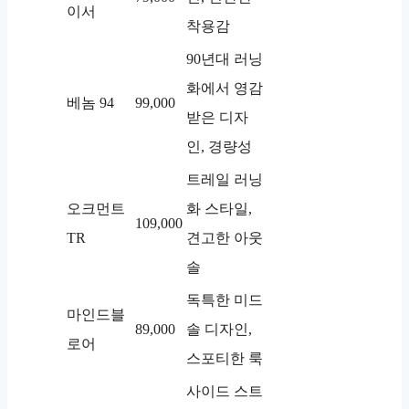
이서
착용감
90년대 러닝
화에서 영감
베놈 94
99,000
받은 디자
인, 경량성
트레일 러닝
오크먼트
화 스타일,
109,000
TR
견고한 아웃
솔
독특한 미드
마인드블
89,000
솔 디자인,
로어
스포티한 룩
사이드 스트