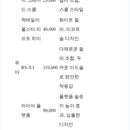
이 그레이
29,000
컬러 조합,
드 스쿨
스쿨 스타일
척테일러
화이트 컬
올스타 리
49,000
러, 리프트
프트 하이
솔 디자인
다채로운 컬
러 조합, 두
푸
RS-X3
119,000
꺼운 미드솔
마
로 편안한
착용감
플랫폼 솔로
카이아 플
키 높이 효
99,000
랫폼
과, 심플한
디자인