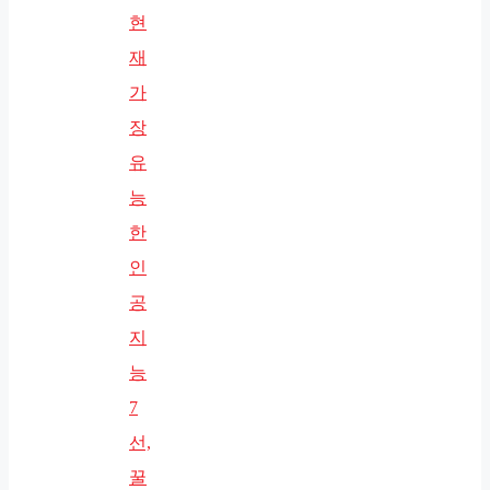
현
재
가
장
유
능
한
인
공
지
능
7
선,
꿀