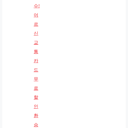
수!
어
르
신
교
통
카
드
무
료
할
인
환
승