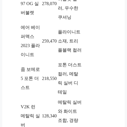
97 OG 실
278,070
러, 우수한
버불렛
쿠셔닝
에어 베이
플라이니트
퍼맥스
259,470
소재, 트리
2023 플라
플블랙 컬러
이니트
포톤 더스트
줌 보메로
컬러, 메탈
5 포톤 더
218,550
릭 실버 디
스트
테일
메탈릭 실버
V2K 런
와 화이트
메탈릭 실
128,340
조합, 경량
버