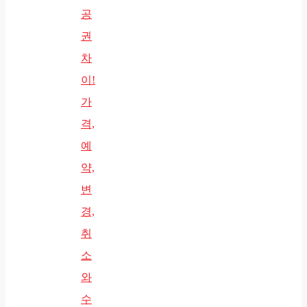
공
권
차
이!
가
격,
예
약,
변
경,
취
소
와
수