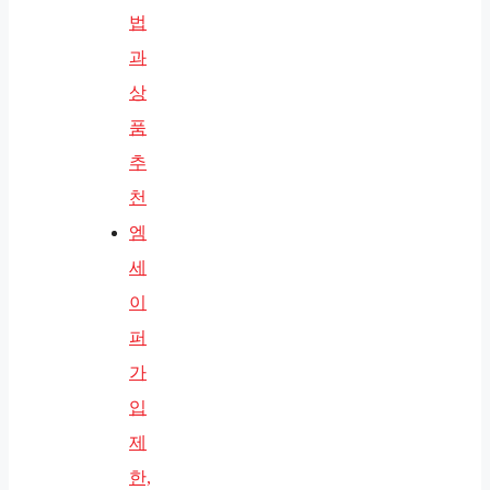
법
과
상
품
추
천
엠
세
이
퍼
가
입
제
한,