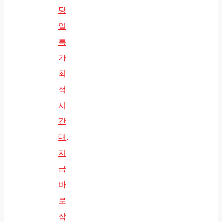
당
일
특
가
최
적
시
간
대,
지
금
바
로
잡