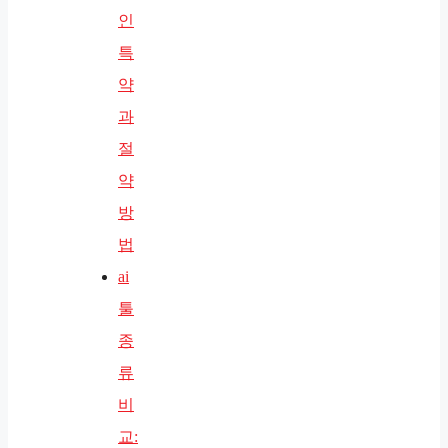
인
특
약
과
절
약
방
법
ai
툴
종
류
비
교: