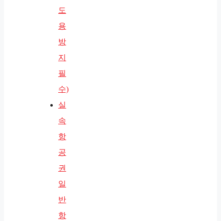
도
용
방
지
필
수)
실
속
항
공
권
일
반
항