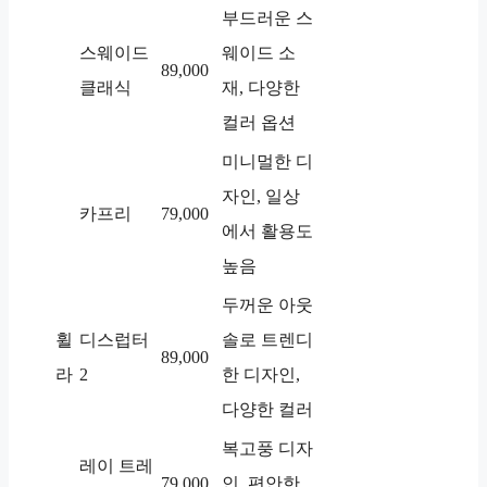
부드러운 스
스웨이드
웨이드 소
89,000
클래식
재, 다양한
컬러 옵션
미니멀한 디
자인, 일상
카프리
79,000
에서 활용도
높음
두꺼운 아웃
휠
디스럽터
솔로 트렌디
89,000
라
2
한 디자인,
다양한 컬러
복고풍 디자
레이 트레
79,000
인, 편안한