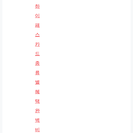
하
이
패
스
카
드
종
류
별
혜
택
완
벽
비