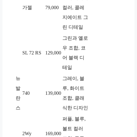
가젤
79,000
컬러, 콜레
지에이트 그
린 디테일
그린과 옐로
우 조합, 코
SL 72 RS
129,000
어 블랙 디
테일
뉴
그레이, 블
발
루, 화이트
740
139,000
란
조합, 클래
스
식한 디자인
퍼플, 블루,
볼트 컬러
2Wy
169,000