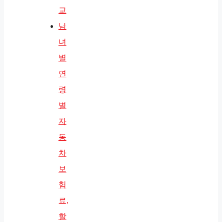
교
남
녀
별
연
령
별
자
동
차
보
험
료,
할