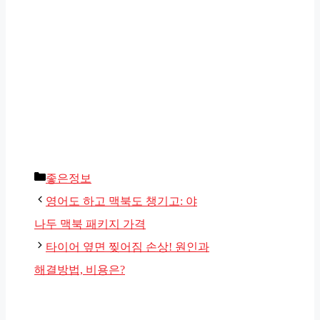
카
좋은정보
테
영어도 하고 맥북도 챙기고: 야
고
나두 맥북 패키지 가격
리
타이어 옆면 찢어짐 손상! 원인과
해결방법, 비용은?