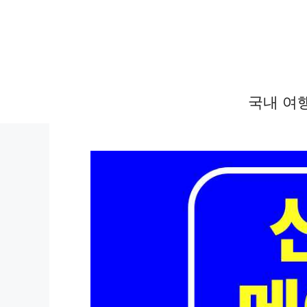
컨
텐
츠
로
건
국내 여
너
뛰
기