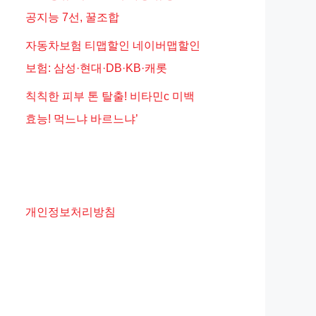
공지능 7선, 꿀조합
자동차보험 티맵할인 네이버맵할인
보험: 삼성·현대·DB·KB·캐롯
칙칙한 피부 톤 탈출! 비타민c 미백
효능! 먹느냐 바르느냐’
개인정보처리방침