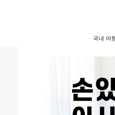
컨
텐
츠
로
건
국내 여
너
뛰
기