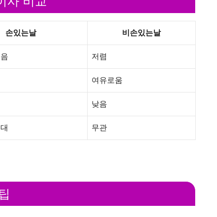
 이사 비교
손있는날
비손있는날
음
저렴
여유로움
낮음
기대
무관
 팁