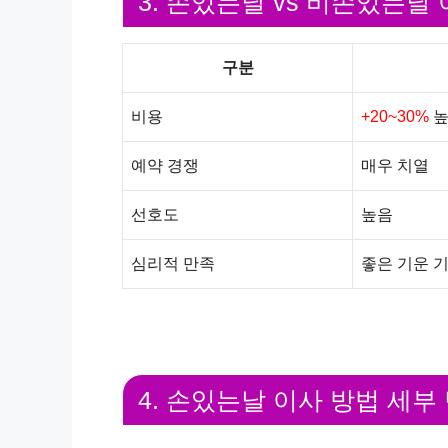
3. 손있는날 vs 비손있는날
구분
비용
+20~30%
높
예약 경쟁
매우 치열
선호도
높음
심리적 만족
좋은 기운 
4. 손있는날 이사 방법 세부