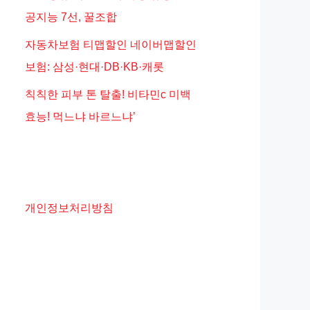
공지능 7선, 꿀조합
자동차보험 티맵할인 네이버맵할인
보험: 삼성·현대·DB·KB·캐롯
칙칙한 피부 톤 탈출! 비타민c 미백
효능! 먹느냐 바르느냐’
개인정보처리방침