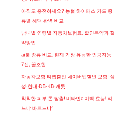
아직도 충전하세요? 농협 하이패스 카드 종
류별 혜택 완벽 비교
남녀별 연령별 자동차보험료, 할인특약과 절
약방법
ai툴 종류 비교: 현재 가장 유능한 인공지능
7선, 꿀조합
자동차보험 티맵할인 네이버맵할인 보험: 삼
성·현대·DB·KB·캐롯
칙칙한 피부 톤 탈출! 비타민c 미백 효능! 먹
느냐 바르느냐’