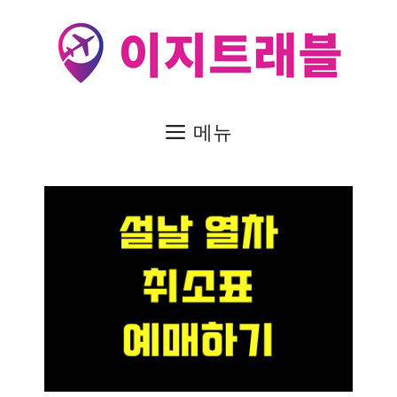
컨
텐
츠
로
건
메뉴
너
뛰
기