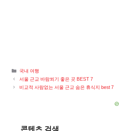
카
국내 여행
테
서울 근교 바람쐬기 좋은 곳 BEST 7
고
비교적 사람없는 서울 근교 숨은 휴식지 best 7
리
콘텐츠 검색