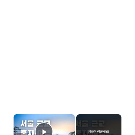
×
Now Playing