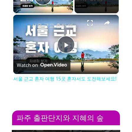
Play Video
×
서울 근교 혼자 여행 15곳 혼자서도 도전해보세요!
P
Watch on
l
서울 근교 혼자 여행 15곳 혼자서도 도전해보세요!
a
y
파주 출판단지와 지혜의 숲
V