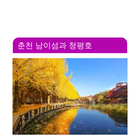
춘천 남이섬과 청평호