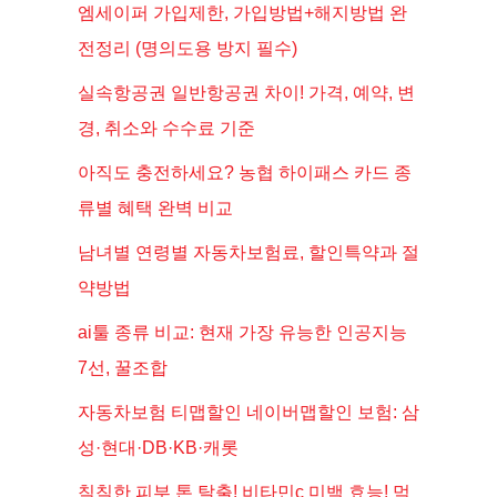
엠세이퍼 가입제한, 가입방법+해지방법 완
전정리 (명의도용 방지 필수)
실속항공권 일반항공권 차이! 가격, 예약, 변
경, 취소와 수수료 기준
아직도 충전하세요? 농협 하이패스 카드 종
류별 혜택 완벽 비교
남녀별 연령별 자동차보험료, 할인특약과 절
약방법
ai툴 종류 비교: 현재 가장 유능한 인공지능
7선, 꿀조합
자동차보험 티맵할인 네이버맵할인 보험: 삼
성·현대·DB·KB·캐롯
칙칙한 피부 톤 탈출! 비타민c 미백 효능! 먹