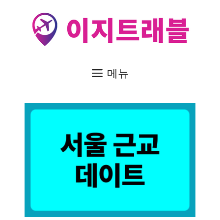
컨
텐
츠
로
건
메뉴
너
뛰
기