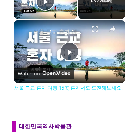
Now Playing
Play Video
×
서울 근교 혼자 여행 15곳 혼자서도 도전해보세요!
P
Watch on
l
서울 근교 혼자 여행 15곳 혼자서도 도전해보세요!
a
y
대한민국역사박물관
V