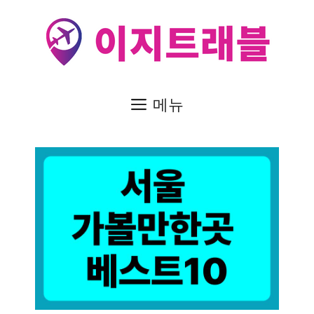
컨
텐
츠
로
건
메뉴
너
뛰
기