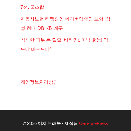
7선, 꿀조합
자동차보험 티맵할인 네이버맵할인 보험: 삼
성·현대·DB·KB·캐롯
칙칙한 피부 톤 탈출! 비타민c 미백 효능! 먹
느냐 바르느냐’
개인정보처리방침
© 2026 이지 트래블
• 제작됨
GeneratePress