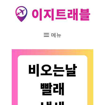
컨
텐
츠
로
건
메뉴
너
뛰
기