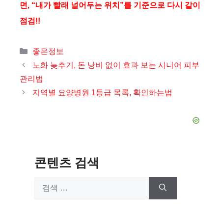
면, “내가 빨래 널어두는 위치”를 기준으로 다시 같이
점검!!
카
좋은정보
테
노화 늦추기, 돈 낭비 없이 효과 보는 시니어 피부
고
관리법
리
지역별 요양병원 1등급 목록, 확인하는법
콘텐츠 검색
검
색: