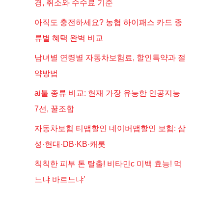
경, 취소와 수수료 기준
아직도 충전하세요? 농협 하이패스 카드 종
류별 혜택 완벽 비교
남녀별 연령별 자동차보험료, 할인특약과 절
약방법
ai툴 종류 비교: 현재 가장 유능한 인공지능
7선, 꿀조합
자동차보험 티맵할인 네이버맵할인 보험: 삼
성·현대·DB·KB·캐롯
칙칙한 피부 톤 탈출! 비타민c 미백 효능! 먹
느냐 바르느냐’