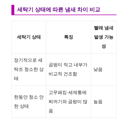
세탁기 상태에 따른 냄새 차이 비교
빨래 냄새
세탁기 상태
특징
발생 가능
성
정기적으로 세
곰팡이 적고 내부가
탁조 청소한 상
낮음
비교적 건조함
태
고무패킹·세제통에
한동안 청소 안
찌꺼기와 곰팡이 많
높음
한 상태
음