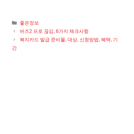
카
좋은정보
테
버즈2 프로 끊김, 6가지 체크사항
고
복지카드 발급 준비물, 대상, 신청방법, 혜택, 기
리
간