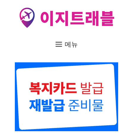
컨
텐
츠
로
건
메뉴
너
뛰
기