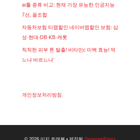
ai툴 종류 비교: 현재 가장 유능한 인공지능
7선, 꿀조합
자동차보험 티맵할인 네이버맵할인 보험: 삼
성·현대·DB·KB·캐롯
칙칙한 피부 톤 탈출! 비타민c 미백 효능! 먹
느냐 바르느냐’
개인정보처리방침
© 2026 이지 트래블
• 제작됨
GeneratePress