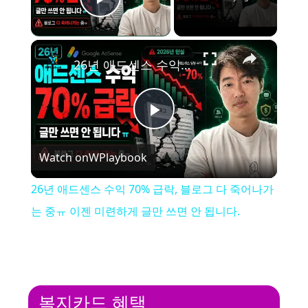
Play Video
×
26년 애드센스 수익 70% 급락, 블로그 다 죽어나가는 중ㅠ 이젠 미련하게 글만 쓰면 안 됩니다.
P
Watch on
WPlaybook
l
26년 애드센스 수익 70% 급락, 블로그 다 죽어나가
a
는 중ㅠ 이젠 미련하게 글만 쓰면 안 됩니다.
y
V
복지카드 혜택