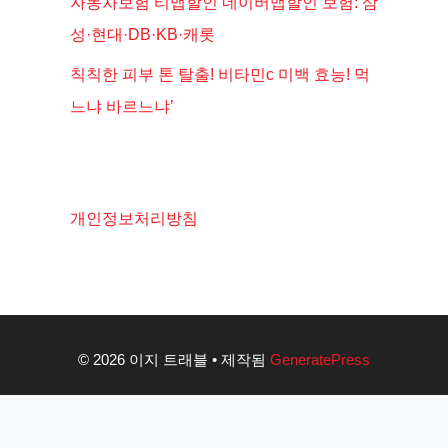
자동차보험 티맵할인 네이버맵할인 보험: 삼
성·현대·DB·KB·캐롯
칙칙한 피부 톤 탈출! 비타민c 미백 효능! 먹
느냐 바르느냐’
개인정보처리방침
© 2026 이지 트래블
• 제작됨
GeneratePress