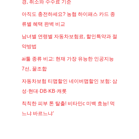
경, 취소와 수수료 기준
아직도 충전하세요? 농협 하이패스 카드 종
류별 혜택 완벽 비교
남녀별 연령별 자동차보험료, 할인특약과 절
약방법
ai툴 종류 비교: 현재 가장 유능한 인공지능
7선, 꿀조합
자동차보험 티맵할인 네이버맵할인 보험: 삼
성·현대·DB·KB·캐롯
칙칙한 피부 톤 탈출! 비타민c 미백 효능! 먹
느냐 바르느냐’