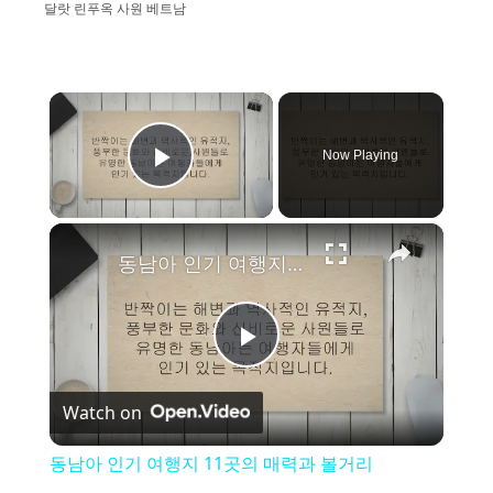
달랏 린푸옥 사원 베트남
×
Now Playing
Play Video
×
동남아 인기 여행지 11곳의 매력과 볼거리
P
Watch on
l
동남아 인기 여행지 11곳의 매력과 볼거리