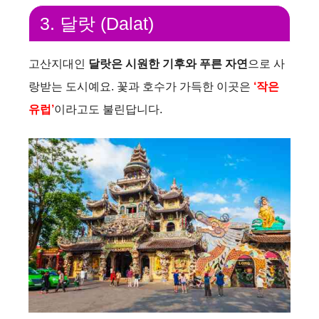
3. 달랏 (Dalat)
고산지대인
달랏은 시원한 기후와 푸른 자연
으로 사
랑받는 도시예요. 꽃과 호수가 가득한 이곳은
‘작은
유럽’
이라고도 불린답니다.