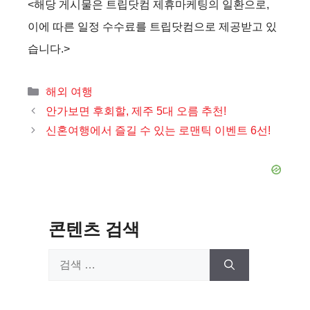
<해당 게시물은 트립닷컴 제휴마케팅의 일환으로,
이에 따른 일정 수수료를 트립닷컴으로 제공받고 있
습니다.>
카
해외 여행
테
안가보면 후회할, 제주 5대 오름 추천!
고
신혼여행에서 즐길 수 있는 로맨틱 이벤트 6선!
리
콘텐츠 검색
검
색: