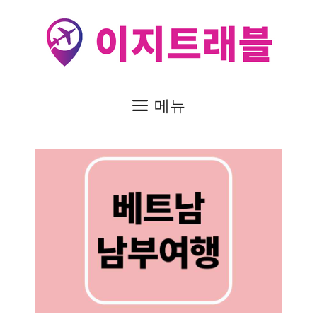
컨
텐
츠
로
건
메뉴
너
뛰
기