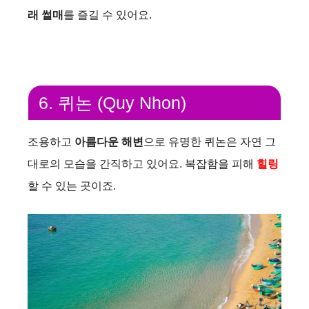
래 썰매
를 즐길 수 있어요.
6. 퀴논 (Quy Nhon)
조용하고
아름다운 해변
으로 유명한 퀴논은 자연 그
대로의 모습을 간직하고 있어요. 복잡함을 피해
힐링
할 수 있는 곳이죠.