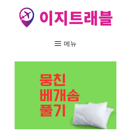
컨
텐
츠
로
건
메뉴
너
뛰
기