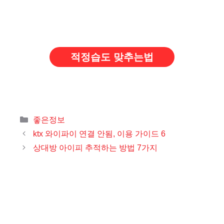
적정습도 맞추는법
카
좋은정보
테
ktx 와이파이 연결 안됨, 이용 가이드 6
고
상대방 아이피 추적하는 방법 7가지
리