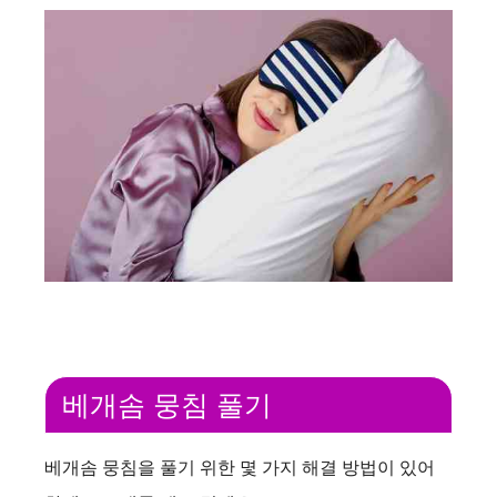
베개솜 뭉침 풀기
베개솜 뭉침을 풀기 위한 몇 가지 해결 방법이 있어