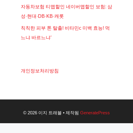
자동차보험 티맵할인 네이버맵할인 보험: 삼
성·현대·DB·KB·캐롯
칙칙한 피부 톤 탈출! 비타민c 미백 효능! 먹
느냐 바르느냐’
개인정보처리방침
© 2026 이지 트래블
• 제작됨
GeneratePress