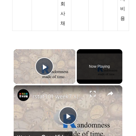
회
비
사
용
채
×
Now Playing
Play Video
×
rstat101 week7 시간을 이용한 무작위수 만들기
P