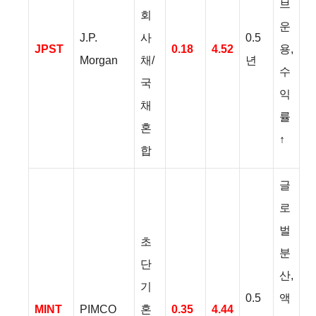
브
회
운
J.P.
사
0.5
JPST
0.18
4.52
용,
Morgan
채/
년
수
국
익
채
률
혼
↑
합
글
로
벌
초
분
단
산,
기
0.5
액
MINT
PIMCO
혼
0.35
4.44