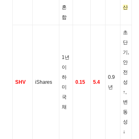
혼
산
합
초
단
기,
1년
안
이
전
하
0.9
SHV
iShares
0.15
5.4
성
미
년
↑,
국
변
채
동
성
↓