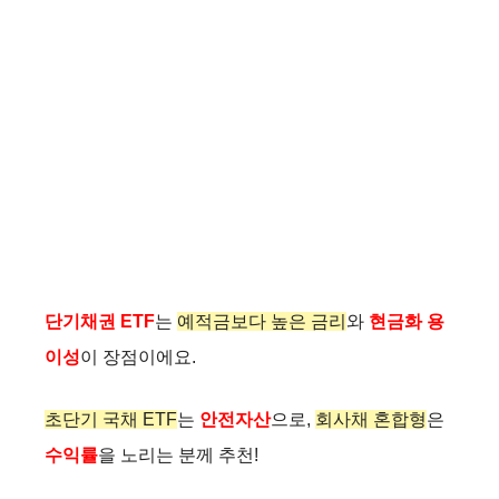
단기채권 ETF
는
예적금보다 높은 금리
와
현금화 용
이성
이 장점이에요.
초단기 국채 ETF
는
안전자산
으로,
회사채 혼합형
은
수익률
을 노리는 분께 추천!