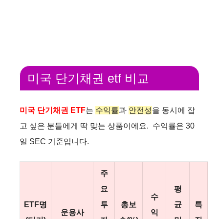
미국 단기채권 etf 비교
미국 단기채권 ETF
는
수익률
과
안전성
을 동시에 잡
고 싶은 분들에게 딱 맞는 상품이에요. 수익률은 30
일 SEC 기준입니다.
주
요
평
수
ETF명
투
총보
균
특
운용사
익