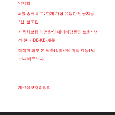
약방법
ai툴 종류 비교: 현재 가장 유능한 인공지능
7선, 꿀조합
자동차보험 티맵할인 네이버맵할인 보험: 삼
성·현대·DB·KB·캐롯
칙칙한 피부 톤 탈출! 비타민c 미백 효능! 먹
느냐 바르느냐’
개인정보처리방침