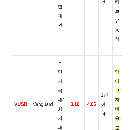
년
티
합
브,
채
유
권
동
성
↑
초
단
액
기
티
국
브,
1년
채/
저
VUSB
Vanguard
0.10
4.65
이
회
비
하
사
용,
채
분