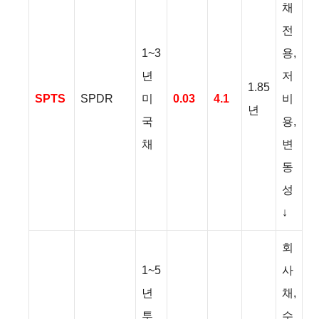
채
전
1~3
용,
년
저
1.85
SPTS
SPDR
미
0.03
4.1
비
년
국
용,
채
변
동
성
↓
회
1~5
사
년
채,
투
수