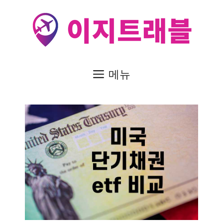
컨
텐
츠
로
건
메뉴
너
뛰
기