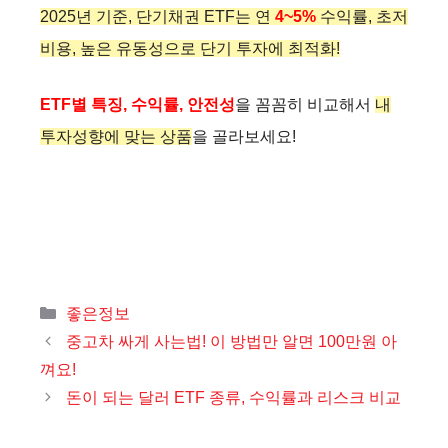
2025년 기준, 단기채권 ETF는 연
4~5%
수익률, 초저
비용, 높은 유동성으로 단기 투자에 최적화!
ETF별 특징, 수익률, 안전성
을 꼼꼼히 비교해서
내
투자성향에 맞는 상품
을 골라보세요!
카
좋은정보
테
중고차 싸게 사는법! 이 방법만 알면 100만원 아
고
껴요!
리
돈이 되는 달러 ETF 종류, 수익률과 리스크 비교