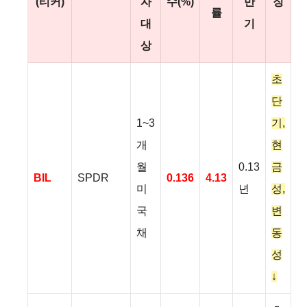
(티커)
자
수(%)
만
징
률
대
기
상
초
단
1~3
기,
개
현
월
0.13
금
BIL
SPDR
0.136
4.13
미
년
성,
국
변
채
동
성
↓