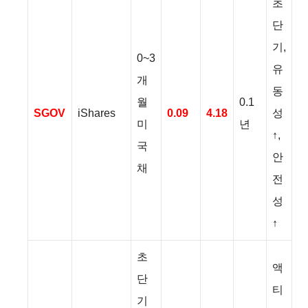
초
단
기,
0~3
유
개
동
월
0.1
SGOV
iShares
0.09
4.18
성
미
년
↑,
국
안
채
전
성
↑
초
액
단
티
기