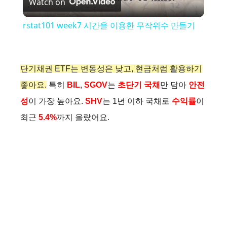
Watch on
l
rstat101 week7 시간을 이용한 무작위수 만들기
a
y
단기채권 ETF는 변동성은 낮고, 현금처럼 활용하기
좋아요.
특히
BIL
,
SGOV
는
초단기 국채
만 담아
안전
V
성
이 가장 높아요.
SHV
는 1년 이하 국채로
수익률
이
최근
5.4%
까지 올랐어요.
i
d
e
o