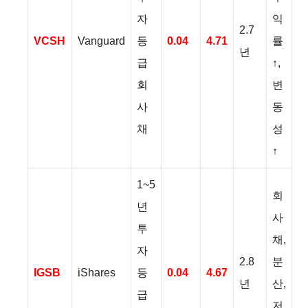
자
익
2.7
VCSH
Vanguard
등
0.04
4.71
률
년
급
↑,
회
변
사
동
채
성
↑
1~5
회
년
사
투
채,
자
2.8
분
IGSB
iShares
등
0.04
4.67
년
산,
급
저