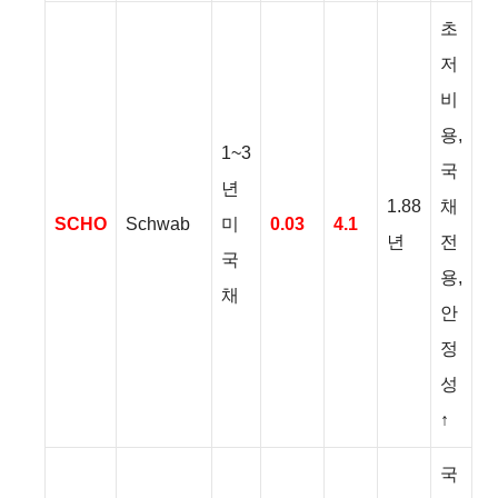
초
저
비
용,
1~3
국
년
1.88
채
SCHO
Schwab
미
0.03
4.1
년
전
국
용,
채
안
정
성
↑
국