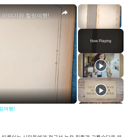
×
×
은 이야기와 힐링여행!
Unmute
Now Playing
링여행!