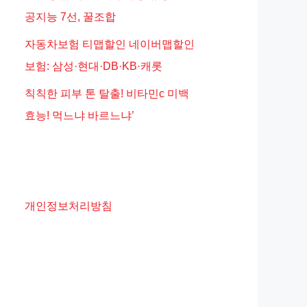
공지능 7선, 꿀조합
자동차보험 티맵할인 네이버맵할인
보험: 삼성·현대·DB·KB·캐롯
칙칙한 피부 톤 탈출! 비타민c 미백
효능! 먹느냐 바르느냐’
개인정보처리방침