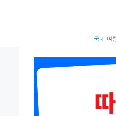
컨
텐
츠
로
건
국내 여
너
뛰
기