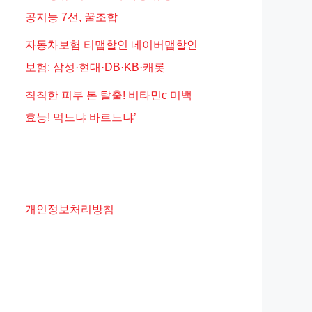
공지능 7선, 꿀조합
자동차보험 티맵할인 네이버맵할인
보험: 삼성·현대·DB·KB·캐롯
칙칙한 피부 톤 탈출! 비타민c 미백
효능! 먹느냐 바르느냐’
개인정보처리방침