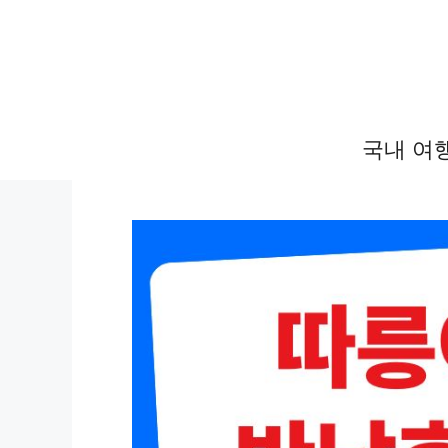
컨
텐
츠
로
건
국내 여
너
뛰
기