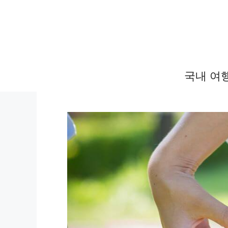
컨
텐
츠
로
건
국내 여
너
뛰
기