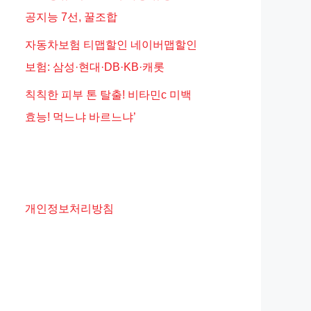
공지능 7선, 꿀조합
자동차보험 티맵할인 네이버맵할인
보험: 삼성·현대·DB·KB·캐롯
칙칙한 피부 톤 탈출! 비타민c 미백
효능! 먹느냐 바르느냐’
개인정보처리방침