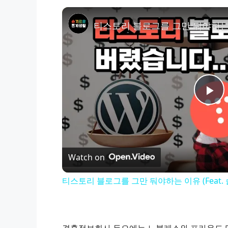
P
l
Watch on
a
티스토리 블로그를 그만 둬야하는 이유 (Feat.
y
V