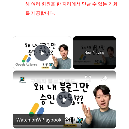
해 여러 회원을 한 자리에서 만날 수 있는 기회
를 제공합니다.
×
Now Playing
Play Video
×
구독자 블로그 애드센스 승인 거절 이유 분석 피드백
P
Watch on
WPlaybook
l