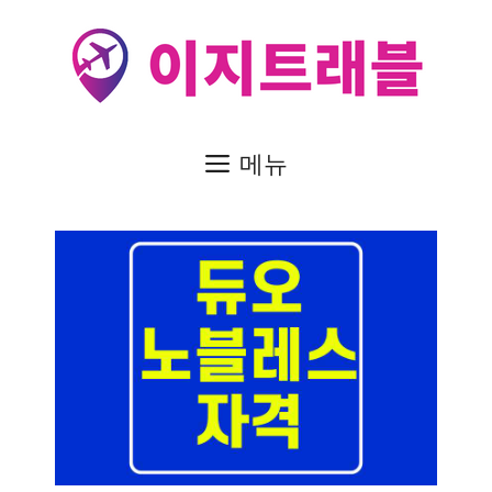
컨
텐
츠
로
건
메뉴
너
뛰
기