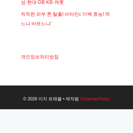
성·현대·DB·KB·캐롯
칙칙한 피부 톤 탈출! 비타민c 미백 효능! 먹
느냐 바르느냐’
개인정보처리방침
© 2026 이지 트래블
• 제작됨
GeneratePress