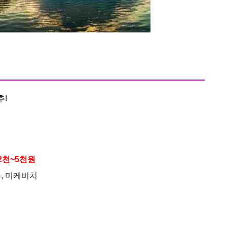
추!
2천~5천원
, 미케비치