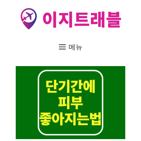
컨
텐
츠
로
건
메뉴
너
뛰
기