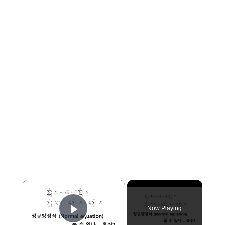
×
Now Playing
Play Video