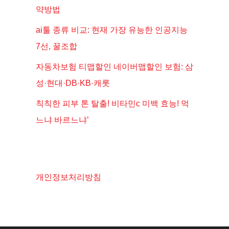
약방법
ai툴 종류 비교: 현재 가장 유능한 인공지능
7선, 꿀조합
자동차보험 티맵할인 네이버맵할인 보험: 삼
성·현대·DB·KB·캐롯
칙칙한 피부 톤 탈출! 비타민c 미백 효능! 먹
느냐 바르느냐’
개인정보처리방침