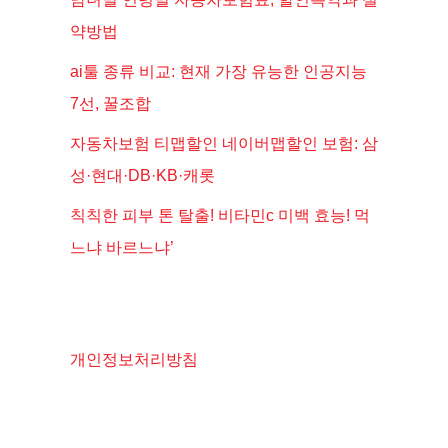
약방법
ai툴 종류 비교: 현재 가장 유능한 인공지능
7선, 꿀조합
자동차보험 티맵할인 네이버맵할인 보험: 삼
성·현대·DB·KB·캐롯
칙칙한 피부 톤 탈출! 비타민c 미백 효능! 먹
느냐 바르느냐’
개인정보처리방침