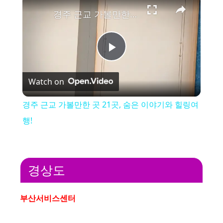
경주 근교 가볼만한 곳 21곳, 숨은 이야기와 힐링여행!
P
Watch on
l
경주 근교 가볼만한 곳 21곳, 숨은 이야기와 힐링여
a
행!
y
경상도
V
부산서비스센터
i