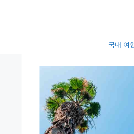
컨
텐
츠
로
건
국내 여
너
뛰
기