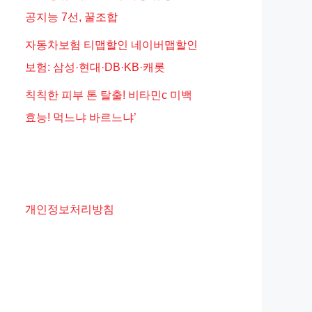
공지능 7선, 꿀조합
자동차보험 티맵할인 네이버맵할인
보험: 삼성·현대·DB·KB·캐롯
칙칙한 피부 톤 탈출! 비타민c 미백
효능! 먹느냐 바르느냐’
개인정보처리방침