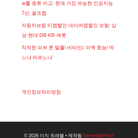
ai툴 종류 비교: 현재 가장 유능한 인공지능
7선, 꿀조합
자동차보험 티맵할인 네이버맵할인 보험: 삼
성·현대·DB·KB·캐롯
칙칙한 피부 톤 탈출! 비타민c 미백 효능! 먹
느냐 바르느냐’
개인정보처리방침
© 2026 이지 트래블
• 제작됨
GeneratePress