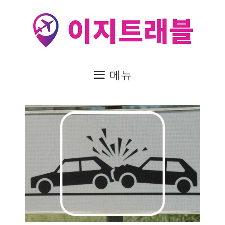
컨
텐
츠
로
건
메뉴
너
뛰
기